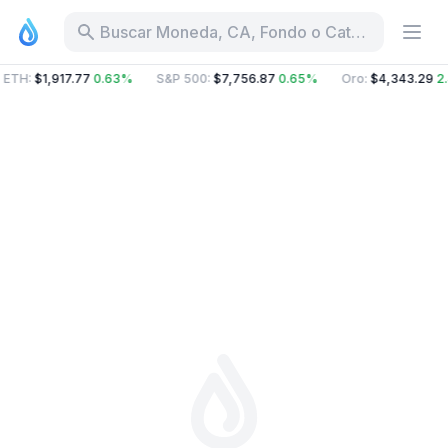
Buscar Moneda, CA, Fondo o Categoría
ETH
:
$1,917.77
0.63%
S&P 500
:
$7,756.87
0.65%
Oro
:
$4,343.29
2