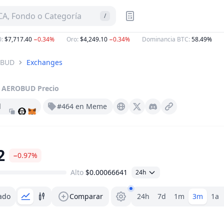
A, Fondo o Categoría
/
$7,717.40
−0.34%
Oro
:
$4,249.10
−0.34%
Dominancia BTC
:
58.49%
G
OBUD
Exchanges
AEROBUD
Precio
d
#464 en Meme
Aerobud.org
X (Twitter)
Discord
2
−0.97%
Alto
$0.00066641
24h
Selector de rango
ado
Comparar
24h
7d
1m
3m
1a