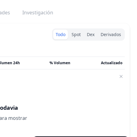
dades
Investigación
Exchanges type
Todo
Spot
Dex
Derivados
olumen 24h
% Volumen
Actualizado
todavia
para mostrar