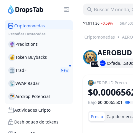
Buscar Moneda, C
B
−10.57%
BTC
:
$64,523.87
−0.34%
ETH
:
$1,911.36
−0.59%
S&P 500
:
Criptomonedas
Pestañas Destacadas
Criptomonedas
AER
🔮
Predictions
AEROBUD
💰
Token Buybacks
0xfad8...5a0
#2936
🏛
TradFi
New
AEROBUD
Precio
📡
VWAP Radar
$0.000656
🪂
Airdrop Potencial
Bajo
$0.00065501
Rango de precio
Actividades Cripto
Precio
Cap de merc
Desbloqueo de tokens