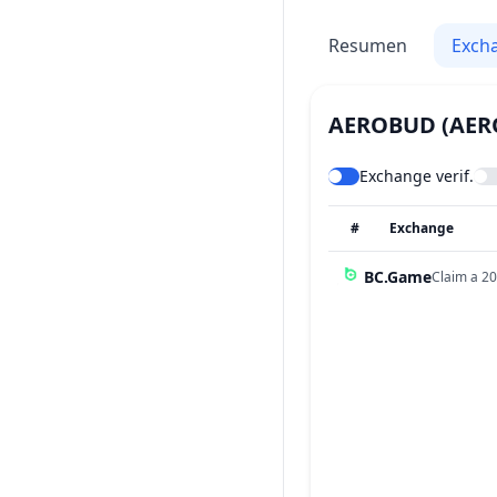
Resumen
Exch
AEROBUD
(AER
Exchange verif.
#
Exchange
BC.Game
Claim a 20