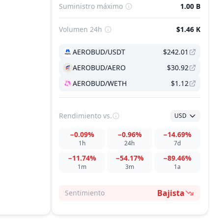
Suministro máximo
1.00 B
Volumen 24h
$1.46 K
AEROBUD/USDT
$242.01
AEROBUD/AERO
$30.92
AEROBUD/WETH
$1.12
Rendimiento
vs.
USD
−0.09%
−0.96%
−14.69%
1h
24h
7d
−11.74%
−54.17%
−89.46%
1m
3m
1a
Bajista
Sentimiento