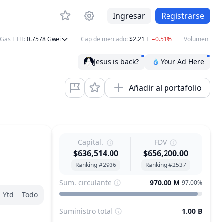
Ingresar
Registrarse
as ETH
:
0.7578
Gwei
Cap de mercado
:
$2.21 T
−0.51%
Volumen 24h
:
$
Jesus is back?
Your Ad Here
Añadir al portafolio
Capital.
FDV
$636,514.00
$656,200.00
Ranking #2936
Ranking #2537
Sum. circulante
970.00 M
97.00%
Ytd
Todo
Suministro total
1.00 B