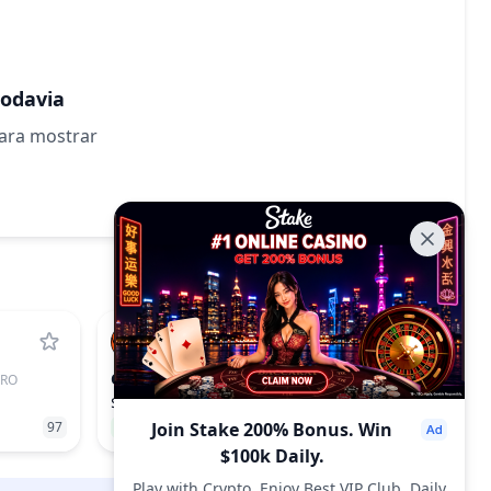
todavia
para mostrar
OPN
ERO
OPINION
$0.0541
97
2.57%
Join Stake 200% Bonus. Win
1062
$100k Daily.
Play with Crypto, Enjoy Best VIP Club, Daily