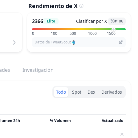
Rendimiento de X
2366
Clasificar por X
Elite
#
106
0
100
500
1000
1500
Datos de TweetScout
dades
Investigación
Exchanges type
Todo
Spot
Dex
Derivados
olumen 24h
% Volumen
Actualizado