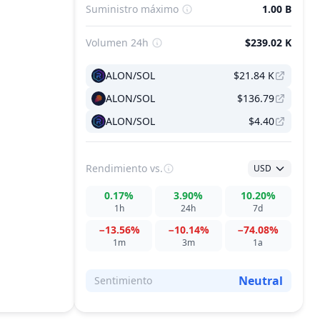
Suministro máximo
1.00 B
Volumen 24h
$239.02 K
ALON/SOL
$21.84 K
ALON/SOL
$136.79
ALON/SOL
$4.40
Rendimiento
vs.
USD
0.17%
3.90%
10.20%
1h
24h
7d
−13.56%
−10.14%
−74.08%
1m
3m
1a
Neutral
Sentimiento