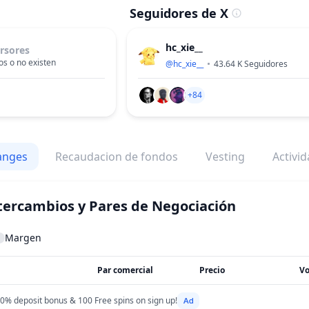
Seguidores de X
hc_xie__
rsores
s o no existen
@
hc_xie__
43.64 K
Seguidores
+84
anges
Recaudacion de fondos
Vesting
Activi
tercambios y Pares de Negociación
Margen
Par comercial
Precio
V
0% deposit bonus & 100 Free spins on sign up!