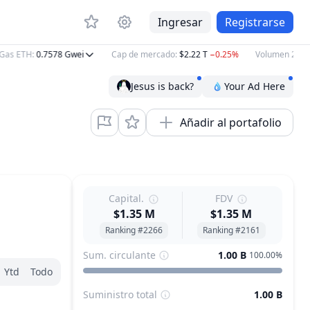
Ingresar
Registrarse
s ETH
:
0.7578
Gwei
Cap de mercado
:
$2.22 T
−0.25%
Volumen 24h
:
$6
Jesus is back?
Your Ad Here
Añadir al portafolio
Capital.
FDV
$1.35 M
$1.35 M
Ranking #2266
Ranking #2161
Sum. circulante
1.00 B
100.00%
Ytd
Todo
Suministro total
1.00 B