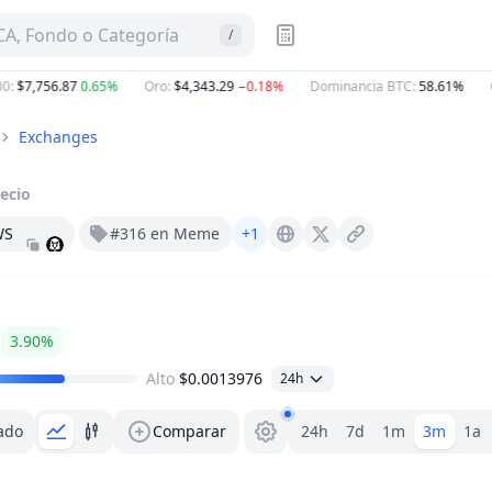
A, Fondo o Categoría
/
:
$7,756.87
0.65%
Oro
:
$4,343.29
−0.18%
Dominancia BTC
:
58.61%
Ga
Exchanges
ecio
WS
#316 en Meme
+1
Pump.fun
X (Twitter)
3.90%
Alto
$0.0013976
24h
Selector de rango
ado
Comparar
24h
7d
1m
3m
1a