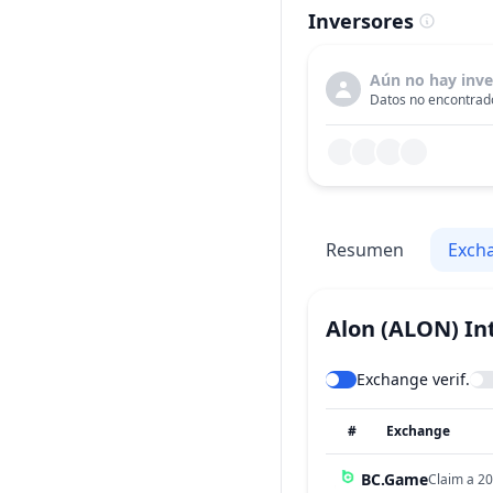
Inversores
Aún no hay inve
Datos no encontrado
Resumen
Exch
Alon
(ALON)
In
Exchange verif.
#
Exchange
BC.Game
Claim a 20