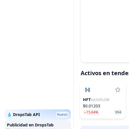
Activos en tende
HFT
HASHFLOW
$0.01203
−15.64%
994
💧 DropsTab API
Nuevo
Publicidad en DropsTab