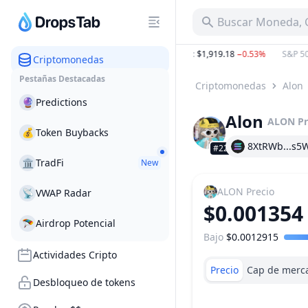
Buscar Moneda, C
 B
−21.63%
BTC
:
$65,014.90
−0.39%
ETH
:
$1,919.18
−0.53%
S&P 500
Criptomonedas
Pestañas Destacadas
Criptomonedas
Alon
🔮
Predictions
Alon
ALON
Pr
💰
Token Buybacks
8XtRWb...s5
#2266
🏛
TradFi
New
ALON
Precio
📡
VWAP Radar
$0.001354
🪂
Airdrop Potencial
Bajo
$0.0012915
Rango de precio
Actividades Cripto
Precio
Cap de merc
Desbloqueo de tokens