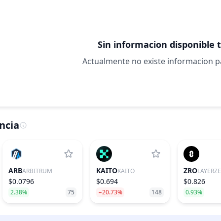
Sin informacion disponible 
Actualmente no existe informacion 
ncia
ARB
KAITO
ZRO
ARBITRUM
KAITO
LAYERZ
$0.0796
$0.694
$0.826
2.38%
75
−20.73%
148
0.93%