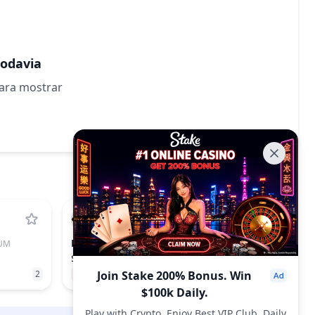
todavia
para mostrar
FET
UM
ARTIFICIAL SUPERINTELLIGENCE ALLIANCE
$0.1355
2
−1.71%
Join Stake 200% Bonus. Win
95
$100k Daily.
Play with Crypto, Enjoy Best VIP Club, Daily