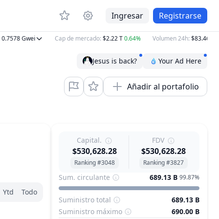
Ingresar
Registrarse
.7578
Gwei
Cap de mercado
:
$2.22 T
0.64%
Volumen 24h
:
$83.46 B
8.
Jesus is back?
Your Ad Here
Añadir al portafolio
Capital.
FDV
$530,628.28
$530,628.28
Ranking #3048
Ranking #3827
Sum. circulante
689.13 B
99.87%
Ytd
Todo
Suministro total
689.13 B
Suministro máximo
690.00 B