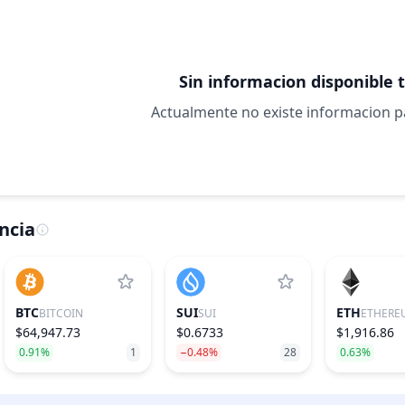
Sin informacion disponible 
Actualmente no existe informacion 
ncia
BTC
SUI
ETH
BITCOIN
SUI
ETHERE
$64,947.73
$0.6733
$1,916.86
0.91%
1
−0.48%
28
0.63%