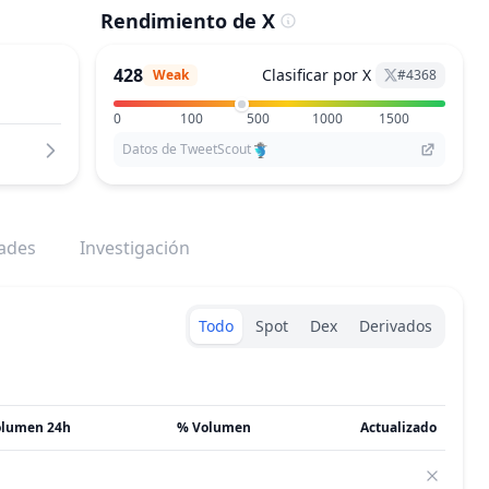
Rendimiento de X
428
Clasificar por X
Weak
#
4368
0
100
500
1000
1500
Datos de TweetScout
dades
Investigación
Exchanges type
Todo
Spot
Dex
Derivados
olumen 24h
% Volumen
Actualizado