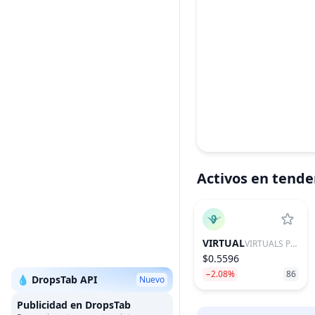
Activos en tende
VIRTUAL
VIRTUALS PROTOCOL
$0.5596
−2.08%
86
💧 DropsTab API
Nuevo
Publicidad en DropsTab