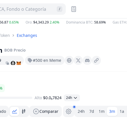
A, Fondo o Categoría
/
.87
0.65%
Oro
:
$4,343.29
2.40%
Dominancia BTC
:
58.69%
Gas ETH
:
0
Token
Exchanges
n
BOB
Precio
9
#500 en Meme
Bobishere.co
X (Twitter)
Discord
3%
Alto
$0.0₅7824
24h
Selector de rango
ado
Comparar
24h
7d
1m
3m
1a