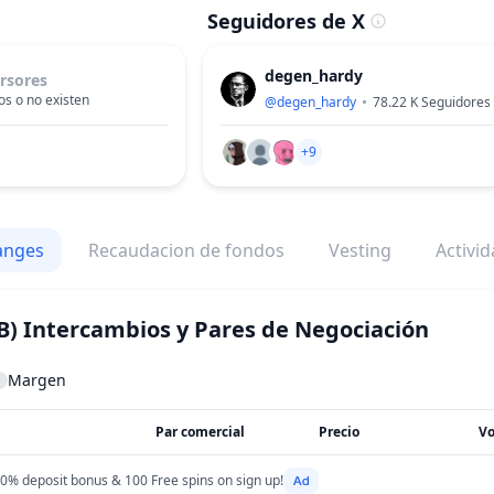
Seguidores de X
degen_hardy
rsores
s o no existen
@
degen_hardy
78.22 K
Seguidores
+9
anges
Recaudacion de fondos
Vesting
Activi
B)
Intercambios y Pares de Negociación
Margen
Par comercial
Precio
V
0% deposit bonus & 100 Free spins on sign up!