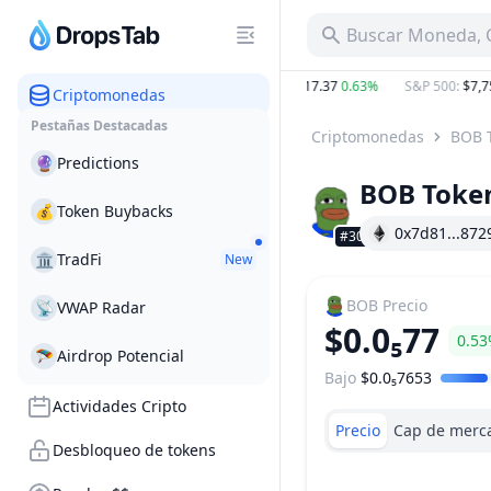
Buscar Moneda, C
8.86%
BTC
:
$64,962.21
0.91%
ETH
:
$1,917.37
0.63%
S&P 500
:
$7,756
Criptomonedas
Pestañas Destacadas
Criptomonedas
BOB 
🔮
Predictions
BOB Toke
💰
Token Buybacks
0x7d81...872
#3048
🏛
TradFi
New
BOB
Precio
📡
VWAP Radar
$0.0₅77
0.5
🪂
Airdrop Potencial
Bajo
$0.0₅7653
Rango de precio
Actividades Cripto
Precio
Cap de merc
Desbloqueo de tokens