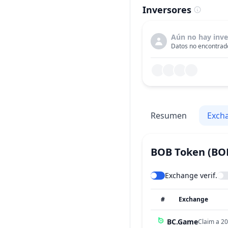
Inversores
Aún no hay inve
Datos no encontrado
Resumen
Exch
BOB Token
(BO
Exchange verif.
#
Exchange
BC.Game
Claim a 20