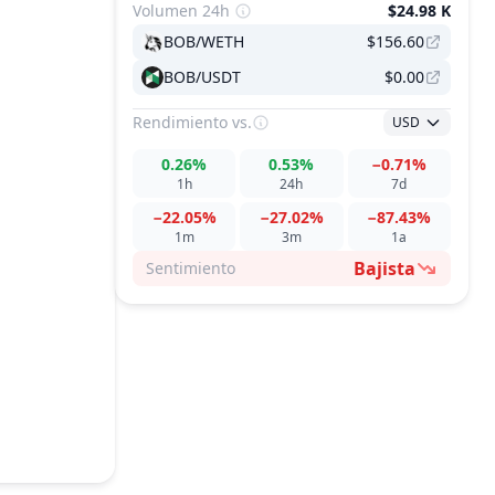
Volumen 24h
$24.98 K
BOB/WETH
$156.60
BOB/USDT
$0.00
Rendimiento
vs.
USD
0.26%
0.53%
−0.71%
1h
24h
7d
−22.05%
−27.02%
−87.43%
1m
3m
1a
Bajista
Sentimiento