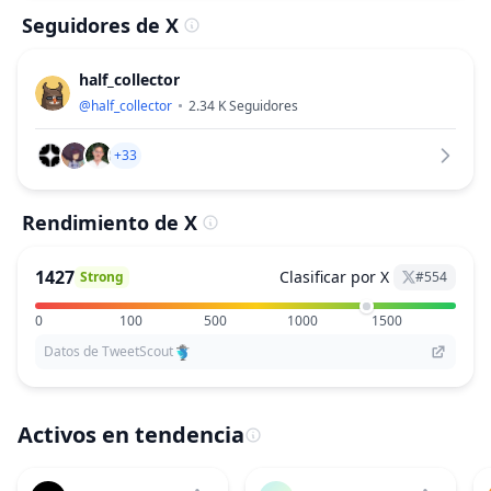
Seguidores de X
half_collector
@
half_collector
2.34 K
Seguidores
+33
Rendimiento de X
1427
Clasificar por X
Strong
#
554
0
100
500
1000
1500
Datos de TweetScout
Activos en tendencia