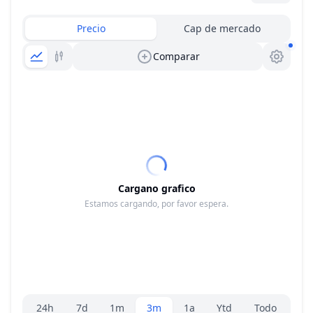
Precio
Cap de mercado
Comparar
Cargano grafico
Estamos cargando, por favor espera.
Selector de rango
24h
7d
1m
3m
1a
Ytd
Todo