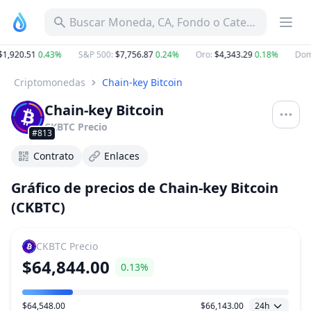
Buscar Moneda, CA, Fondo o Categoría
1,920.51
0.43%
S&P 500
:
$7,756.87
0.24%
Oro
:
$4,343.29
0.18%
Domi
Criptomonedas
Chain-key Bitcoin
Chain-key Bitcoin
CKBTC
Precio
#813
Contrato
Enlaces
Gráfico de precios de Chain-key Bitcoin
(CKBTC)
CKBTC
Precio
$64,844.00
0.13%
$64,548.00
$66,143.00
24h
Rango de precio