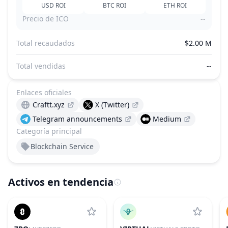
USD
ROI
BTC
ROI
ETH
ROI
Precio de ICO
--
Total recaudados
$2.00 M
Total vendidas
--
Enlaces oficiales
Craftt.xyz
X (Twitter)
Telegram announcements
Medium
Categoría principal
Blockchain Service
Activos en tendencia