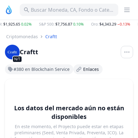
Buscar Moneda, CA, Fondo o Categoría
H
:
$1,925.65
0.02%
S&P 500
:
$7,756.87
0.10%
Oro
:
$4,343.29
−0.13%
Criptomonedas
Craftt
Craftt
N/T
#380 en Blockchain Service
Enlaces
Los datos del mercado aún no están
disponibles
En este momento, el Proyecto puede estar en etapas
preliminares (Seed, Venta Privada, Preventa, ICO). La