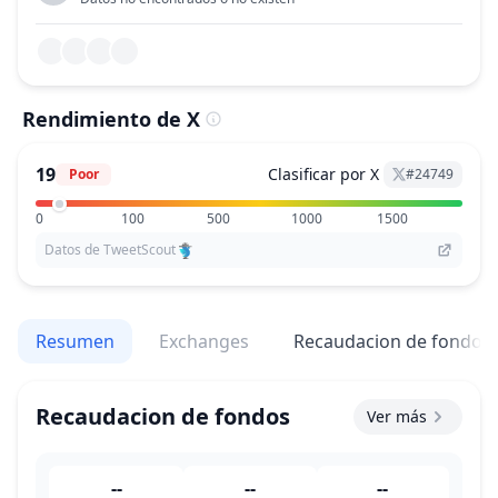
Rendimiento de X
19
Clasificar por X
Poor
#
24749
0
100
500
1000
1500
Datos de TweetScout
Resumen
Exchanges
Recaudacion de fondos
Recaudacion de fondos
Ver más
--
--
--