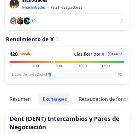
nachotrades
@
nachotrades
79.21 K
Seguidores
+9
Rendimiento de X
420
Clasificar por X
Weak
#
4472
0
100
500
1000
1500
Datos de TweetScout
Resumen
Exchanges
Recaudacion de fondos
Dent
(DENT)
Intercambios y Pares de
Negociación