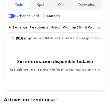
Exchanges type
Todo
Spot
Dex
Derivados
Exchange verif.
Margen
#
Exchange
Par comercial
Precio
Volumen 24h
% Volumen
Act
BC.Game
Claim a 200% deposit bonus & 100 Free spins on sign up!
Sin informacion disponible todavia
Actualmente no existe informacion para mostrar
Activos en tendencia