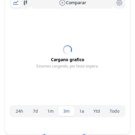
Comparar
Cargano grafico
Estamos cargando, por favor espera.
Selector de rango
24h
7d
1m
3m
1a
Ytd
Todo