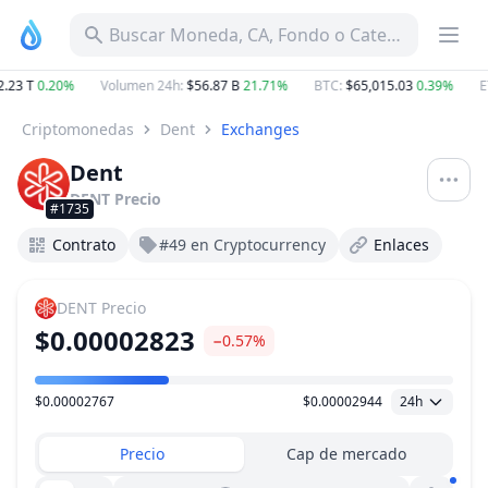
Buscar Moneda, CA, Fondo o Categoría
.23 T
0.20%
Volumen 24h
:
$56.87 B
21.71%
BTC
:
$65,015.03
0.39%
E
Criptomonedas
Dent
Exchanges
Dent
DENT
Precio
#1735
Contrato
#49 en Cryptocurrency
Enlaces
DENT
Precio
$0.00002823
−0.57%
$0.00002767
$0.00002944
24h
Rango de precio
Precio
Cap de mercado