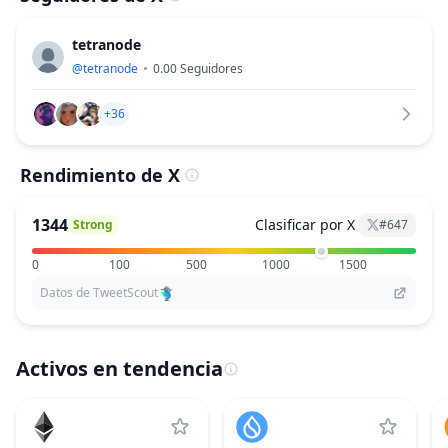
tetranode
@
tetranode
0.00
Seguidores
+36
Rendimiento de X
1344
Clasificar por X
Strong
#
647
0
100
500
1000
1500
Datos de TweetScout
Activos en tendencia