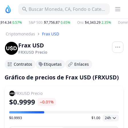
Buscar Moneda, CA, Fondo o Categoría
914.34
0.57%
S&P 500
:
$7,756.87
0.65%
Oro
:
$4,343.29
2.35%
Domin
Criptomonedas
Frax USD
Frax USD
FRXUSD
Precio
Contratos
Etiquetas
Enlaces
Gráfico de precios de Frax USD (FRXUSD)
FRXUSD
Precio
$0.9999
−0.01%
$0.9993
$1.00
24h
Rango de precio