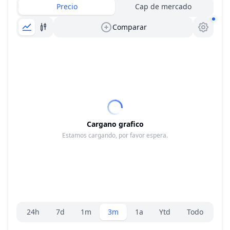
Precio
Cap de mercado
Comparar
Cargano grafico
Estamos cargando, por favor espera.
Selector de rango
24h
7d
1m
3m
1a
Ytd
Todo