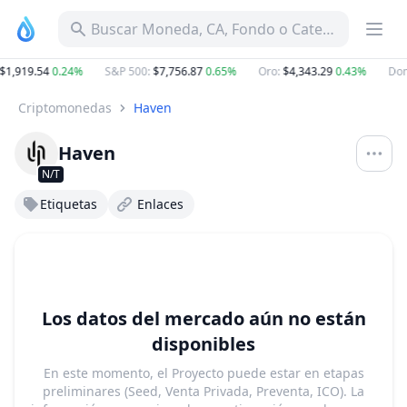
Buscar Moneda, CA, Fondo o Categoría
$1,919.54
0.24%
S&P 500
:
$7,756.87
0.65%
Oro
:
$4,343.29
0.43%
Dom
Criptomonedas
Haven
Haven
N/T
Etiquetas
Enlaces
Los datos del mercado aún no están
disponibles
En este momento, el Proyecto puede estar en etapas
preliminares (Seed, Venta Privada, Preventa, ICO). La