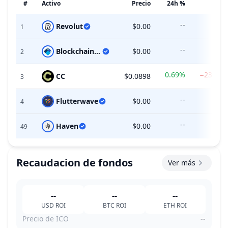
#
Activo
Precio
24h %
7d 
--
-
Revolut
$0.00
1
--
-
Blockchain.com
$0.00
2
0.69%
−23.68
CC
$0.0898
3
--
-
Flutterwave
$0.00
4
--
-
Haven
$0.00
49
Recaudacion de fondos
Ver más
--
--
--
USD
ROI
BTC
ROI
ETH
ROI
Precio de ICO
--