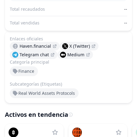
Total recaudados
--
Total vendidas
--
Enlaces oficiales
Haven.financial
X (Twitter)
Telegram chat
Medium
Categoría principal
Finance
Subcategorías (Etiquetas)
Real World Assets Protocols
Activos en tendencia