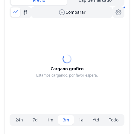
Precio
Cap de mercado
Comparar
Cargano grafico
Estamos cargando, por favor espera.
Selector de rango
24h
7d
1m
3m
1a
Ytd
Todo