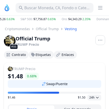
Buscar Moneda, CA, Fondo o Categoría
26
0.63%
S&P 500
:
$7,756.87
0.65%
Oro
:
$4,343.29
2.35%
Dominanci
Criptomonedas
Official Trump
Vesting
Official Trump
TRUMP
Precio
#86
Contrato
Etiquetas
Enlaces
TRUMP
Precio
$1.48
0.68%
Swap/Puente
$1.46
$1.50
24h
Rango de precio