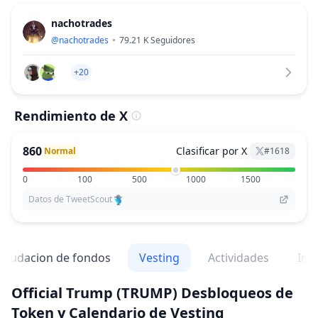
nachotrades
@
nachotrades
79.21 K
Seguidores
+20
Rendimiento de X
860
Clasificar por X
Normal
#
1618
0
100
500
1000
1500
Datos de TweetScout
caudacion de fondos
Vesting
Actividades
Inv
Official Trump
(TRUMP)
Desbloqueos de
Token y Calendario de Vesting