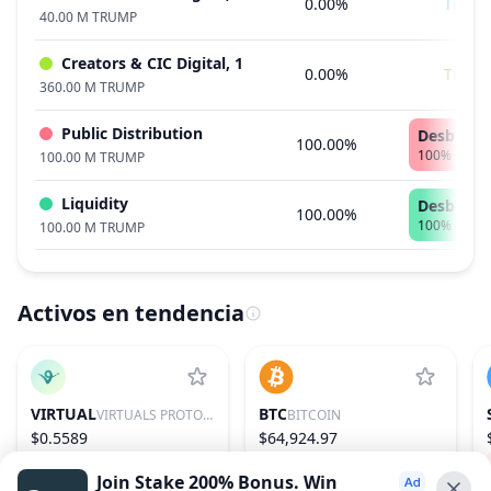
0.00%
Tiemp
40.00 M TRUMP
Creators & CIC Digital, 1
0.00%
Tiemp
360.00 M TRUMP
Public Distribution
Desbloqu
100.00%
100% - 100
100.00 M TRUMP
Liquidity
Desbloqu
100.00%
100% - 100
100.00 M TRUMP
Activos en tendencia
VIRTUAL
BTC
VIRTUALS PROTOCOL
BITCOIN
$0.5589
$64,924.97
−2.24%
87
0.89%
1
Join Stake 200% Bonus. Win