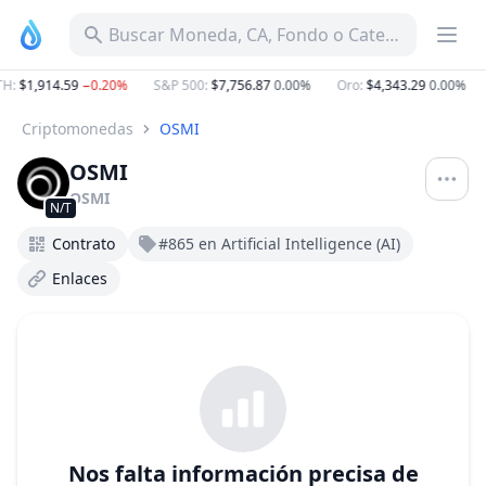
Buscar Moneda, CA, Fondo o Categoría
H
:
$1,914.59
−0.20%
S&P 500
:
$7,756.87
0.00%
Oro
:
$4,343.29
0.00%
Criptomonedas
OSMI
OSMI
OSMI
N/T
Contrato
#865 en Artificial Intelligence (AI)
Enlaces
Nos falta información precisa de