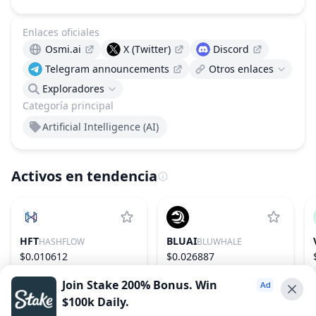
Enlaces oficiales
Osmi.ai
X (Twitter)
Discord
Telegram announcements
Otros enlaces
Exploradores
Categoría principal
Artificial Intelligence (AI)
Activos en tendencia
HFT
BLUAI
HASHFLOW
BLUWHALE
$0.010612
$0.026887
−10.41%
1048
108.27%
533
Join Stake 200% Bonus. Win
$100k Daily.