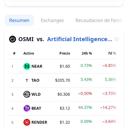
Resumen
Exchanges
Recaudacion de fondos
OSMI
vs.
Artificial Intelligence (AI)
#
Activo
Precio
24h %
7d %
0.73%
−6.85%
NEAR
$1.60
1
5.43%
5.36%
TAO
$205.70
2
−0.50%
−3.73%
WLD
$0.306
3
44.37%
−14.27%
BEAT
$3.12
4
0.09%
−3.64%
RENDER
$1.32
$
5