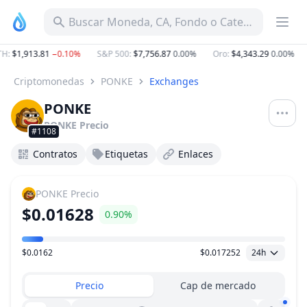
Buscar Moneda, CA, Fondo o Categoría
H
:
$1,913.81
−0.10%
S&P 500
:
$7,756.87
0.00%
Oro
:
$4,343.29
0.00%
Criptomonedas
PONKE
Exchanges
PONKE
PONKE
Precio
#1108
Contratos
Etiquetas
Enlaces
PONKE
Precio
$0.01628
0.90%
$0.0162
$0.017252
24h
Rango de precio
Precio
Cap de mercado