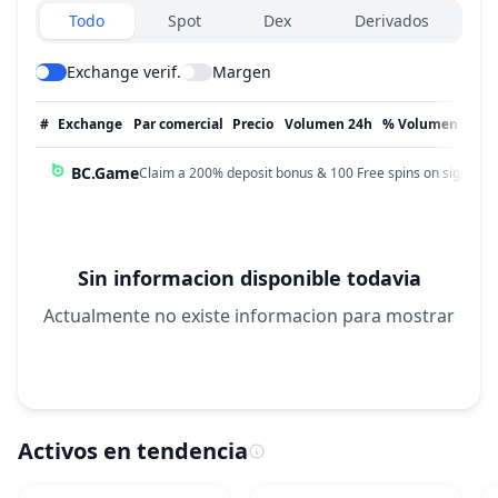
Exchanges type
Todo
Spot
Dex
Derivados
Exchange verif.
Margen
#
Exchange
Par comercial
Precio
Volumen 24h
% Volumen
Act
BC.Game
Claim a 200% deposit bonus & 100 Free spins on sign up!
Sin informacion disponible todavia
Actualmente no existe informacion para mostrar
Activos en tendencia