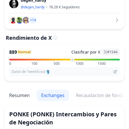
degen_hardy
@
degen_hardy
78.28 K
Seguidores
+14
Rendimiento de X
889
Clasificar por X
Normal
#
1544
0
100
500
1000
1500
Datos de TweetScout
Resumen
Exchanges
Recaudacion de fondos
PONKE
(PONKE)
Intercambios y Pares
de Negociación