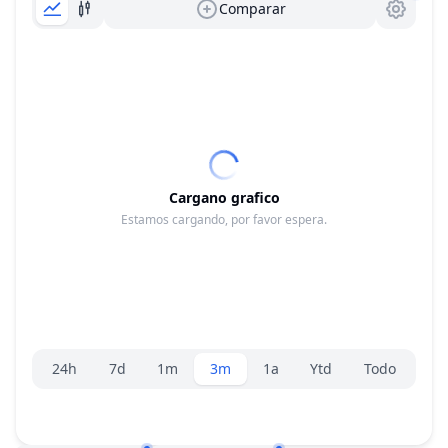
Comparar
Cargano grafico
Estamos cargando, por favor espera.
Selector de rango
24h
7d
1m
3m
1a
Ytd
Todo