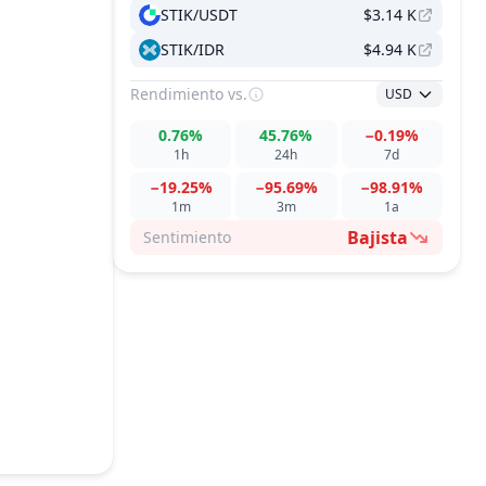
STIK/USDT
$3.14 K
STIK/IDR
$4.94 K
Rendimiento
vs.
USD
0.76%
45.76%
−0.19%
1h
24h
7d
−19.25%
−95.69%
−98.91%
1m
3m
1a
Bajista
Sentimiento