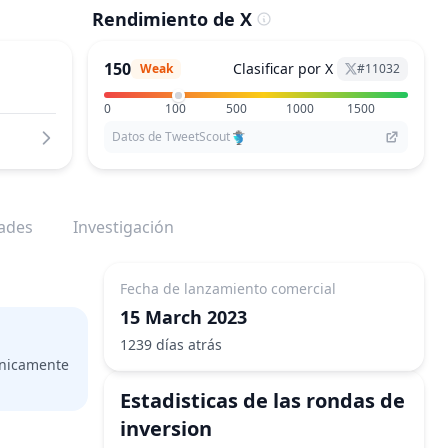
Rendimiento de X
150
Clasificar por X
Weak
#
11032
0
100
500
1000
1500
Datos de TweetScout
dades
Investigación
Fecha de lanzamiento comercial
15 March 2023
1239 días atrás
 unicamente
Estadisticas de las rondas de
inversion