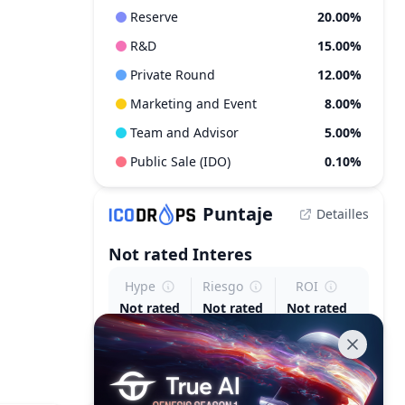
Reserve
20.00%
R&D
15.00%
Private Round
12.00%
Marketing and Event
8.00%
Team and Advisor
5.00%
Public Sale (IDO)
0.10%
Puntaje
Detailles
Not rated
Interes
Hype
Riesgo
ROI
Not rated
Not rated
Not rated