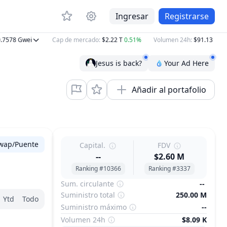
Ingresar
Registrarse
578
Gwei
Cap de mercado
:
$2.22 T
0.51%
Volumen 24h
:
$91.13 B
8.28
Jesus is back?
Your Ad Here
Añadir al portafolio
wap/Puente
Capital.
FDV
--
$2.60 M
Ranking #10366
Ranking #3337
Sum. circulante
--
Suministro total
250.00 M
Ytd
Todo
Suministro máximo
--
Volumen 24h
$8.09 K