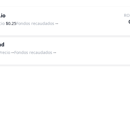
.io
RO
cio
$0.25
Fondos recaudados
--
nd
Precio
--
Fondos recaudados
--