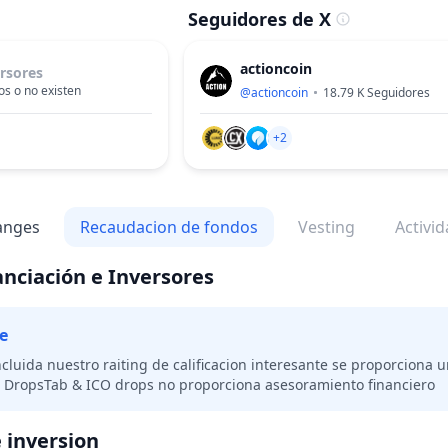
Seguidores de X
actioncoin
rsores
s o no existen
@
actioncoin
18.79 K
Seguidores
+2
anges
Recaudacion de fondos
Vesting
Activi
anciación e Inversores
e
ncluida nuestro raiting de calificacion interesante se proporciona
s. DropsTab & ICO drops no proporciona asesoramiento financiero
 inversion