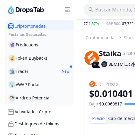
Buscar Moneda, C
8%
BTC
:
$64,671.85
0.46%
ETH
:
$1,909.77
1.57%
S&P 500
:
$7,722.62
Criptomonedas
Pestañas Destacadas
Criptomonedas
Staik
🔮
Predictions
Staika
STIK
💰
Token Buybacks
8BMzMi...cVj
#10366
🏛
TradFi
New
STIK
Precio
📡
VWAP Radar
$0.010401
🪂
Airdrop Potencial
Bajo
$0.0069817
Rango de precio
Actividades Cripto
Precio
Cap de merc
Desbloqueo de tokens