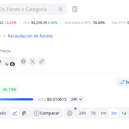
A, Fondo o Categoría
/
−0.25%
Oro
:
$4,258.39
4.44%
Dominancia BTC
:
58.48%
Gas ETH
:
0.7
a
Recaudacion de fondos
Precio
e
Staika.io
X (Twitter)
S
45.73%
Alto
$0.010615
24h
Selector de rango
ado
Comparar
24h
7d
1m
3m
1a