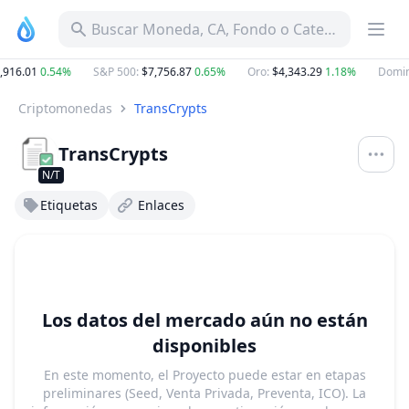
Buscar Moneda, CA, Fondo o Categoría
916.01
0.54%
S&P 500
:
$7,756.87
0.65%
Oro
:
$4,343.29
1.18%
Domin
Criptomonedas
TransCrypts
TransCrypts
N/T
Etiquetas
Enlaces
Los datos del mercado aún no están
disponibles
En este momento, el Proyecto puede estar en etapas
preliminares (Seed, Venta Privada, Preventa, ICO). La