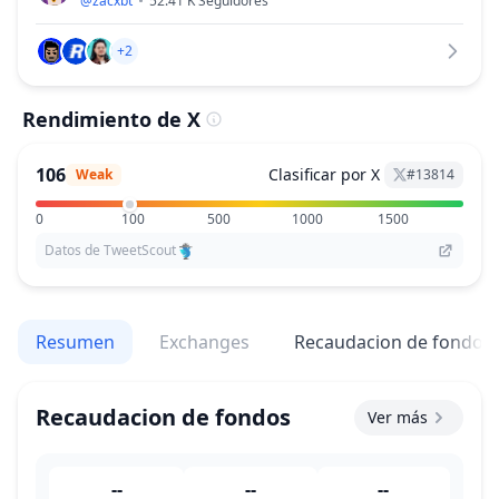
@
zacxbt
52.41 K
Seguidores
+2
Rendimiento de X
106
Clasificar por X
Weak
#
13814
0
100
500
1000
1500
Datos de TweetScout
Resumen
Exchanges
Recaudacion de fondos
Recaudacion de fondos
Ver más
--
--
--