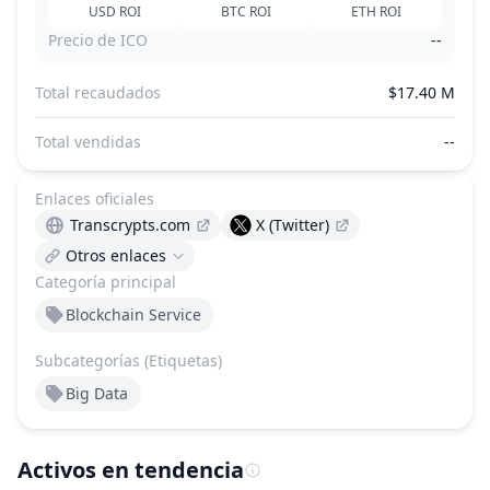
USD
ROI
BTC
ROI
ETH
ROI
Precio de ICO
--
Total recaudados
$17.40 M
Total vendidas
--
Enlaces oficiales
Transcrypts.com
X (Twitter)
Otros enlaces
Categoría principal
Blockchain Service
Subcategorías (Etiquetas)
Big Data
Activos en tendencia