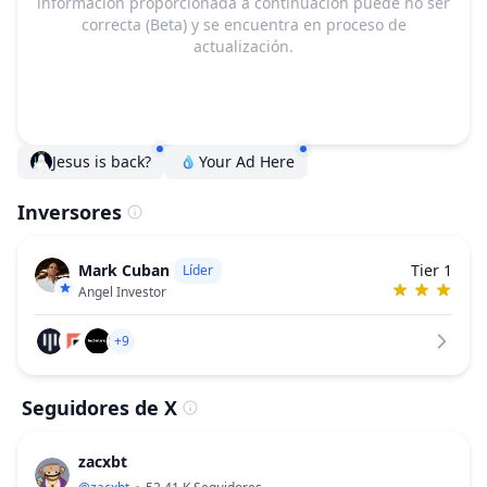
información proporcionada a continuación puede no ser
correcta (Beta) y se encuentra en proceso de
actualización.
Jesus is back?
Your Ad Here
Inversores
Mark Cuban
Tier 1
Líder
Angel Investor
+9
Seguidores de X
zacxbt