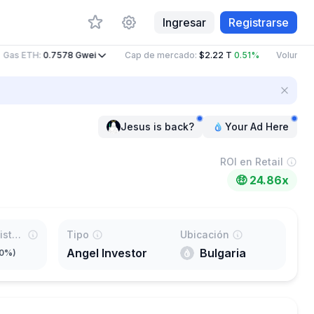
Ingresar
Registrarse
Gas ETH
:
0.7578
Gwei
Cap de mercado
:
$2.22 T
0.51%
Volumen 2
Jesus is back?
Your Ad Here
ROI en Retail
🤑
24.86x
Porcentaje listado en Binance
Tipo
Ubicación
Angel Investor
Bulgaria
00%
)