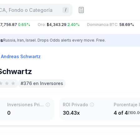
CA, Fondo o Categoría
/
,756.87
0.65%
Oro
:
$4,343.29
2.40%
Dominancia BTC
:
58.69%
ls
Russia, Iran, Israel. Drops Odds alerts every move. Free.
Andreas Schwartz
Schwartz
#376 en Inversores
Inversiones Principales
ROI Privado
0
30.43x
4
of
4
(
100.