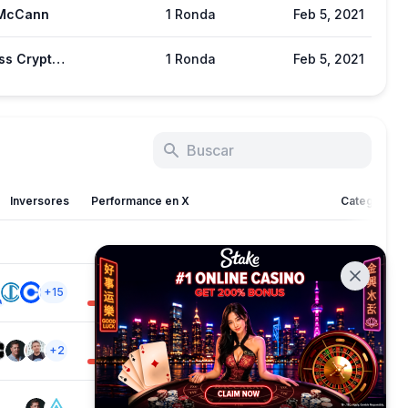
 McCann
1 Ronda
Feb 5, 2021
Limitless Crypto Investments
1 Ronda
Feb 5, 2021
Inversores
Performance en X
Categoria
2023
Elite
DEX
+15
+9
712
Normal
Blockchain Service
+2
+2
40
Poor