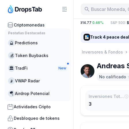
Buscar Moneda, 
.87%
BTC
:
$64,971.52
0.82%
ETH
:
$1,914.77
0.46%
S&P 500
:
$7
Criptomonedas
Pestañas Destacadas
Track 4 peace dea
🔮
Predictions
Inversores & Fondos
💰
Token Buybacks
Andreas 
🏛
TradFi
New
No calificado
📡
VWAP Radar
🪂
Airdrop Potencial
Inversiones Totales
3
Actividades Cripto
Desbloqueo de tokens