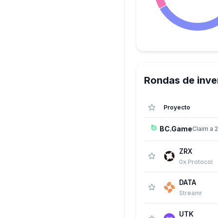
Rondas de inve
Proyecto
BC.Game
Claim a 
ZRX
0x Protocol
DATA
Streamr
UTK