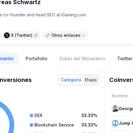
reas Schwartz
he co-founder and head SEO at iGaming.com.
X (Twitter)
Otros enlaces
miento
Portafolio
Saldo del Monedero
Twitter
Inversiones
Coinver
Categoría
Etapa
Nombre
Georg
DEX
33.33%
Jump C
Blockchain Service
33.33%