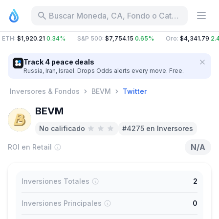
Buscar Moneda, CA, Fondo o Categoría
ETH
:
$1,920.21
0.34%
S&P 500
:
$7,754.15
0.65%
Oro
:
$4,341.79
2.
Track 4 peace deals
Russia, Iran, Israel. Drops Odds alerts every move. Free.
Inversores & Fondos
BEVM
Twitter
BEVM
No calificado
#4275 en Inversores
N/A
ROI en Retail
Inversiones Totales
2
Inversiones Principales
0