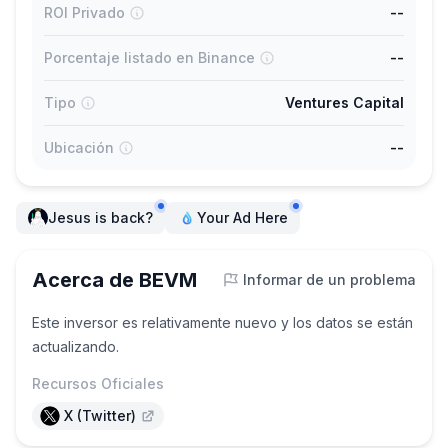
ROI Privado
--
Porcentaje listado en Binance
--
Tipo
Ventures Capital
Ubicación
--
Jesus is back?
Your Ad Here
Acerca de BEVM
Informar de un problema
Este inversor es relativamente nuevo y los datos se están
actualizando.
Recursos Oficiales
X (Twitter)