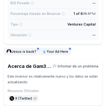
ROI Privado
--
Porcentaje listado en Binance
1
of
6
(
16.67%
)
Tipo
Ventures Capital
Ubicación
--
Jesus is back?
Your Ad Here
Acerca de Gam3Girl Ventures
Informar de un problema
Este inversor es relativamente nuevo y los datos se están
actualizando.
Recursos Oficiales
X (Twitter)