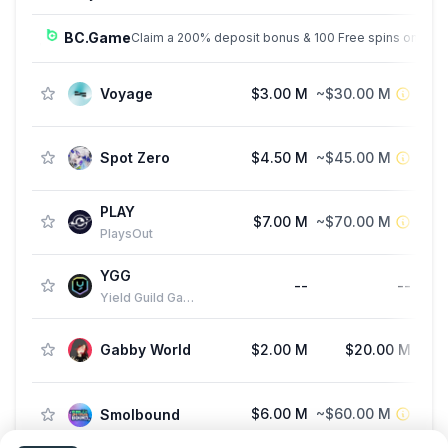
BC.Game
Claim a 200% deposit bonus & 100 Free spins on sign
Voyage
$3.00 M
~$30.00 M
Spot Zero
$4.50 M
~$45.00 M
PLAY
$7.00 M
~$70.00 M
PlaysOut
YGG
--
--
Str
Yield Guild Games
Gabby World
$2.00 M
$20.00 M
Fu
$6.00 M
~$60.00 M
Smolbound