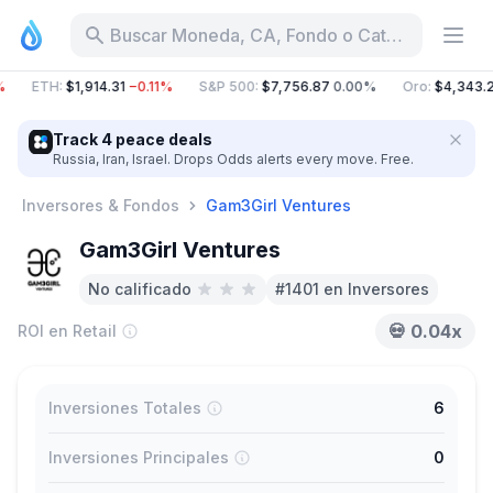
Buscar Moneda, CA, Fondo o Categoría
ETH
:
$1,914.31
−0.11%
S&P 500
:
$7,756.87
0.00%
Oro
:
$4,343.2
Track 4 peace deals
Russia, Iran, Israel. Drops Odds alerts every move. Free.
Inversores & Fondos
Gam3Girl Ventures
Gam3Girl Ventures
No calificado
#1401 en Inversores
💀
0.04x
ROI en Retail
Inversiones Totales
6
Inversiones Principales
0