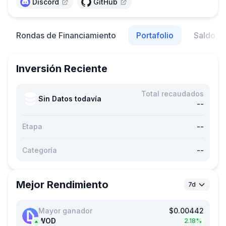
Discord
GitHub
Rondas de Financiamiento
Portafolio
Saldo d
Inversión Reciente
Total recaudados
Sin Datos todavía
--
Etapa
--
--
Categoría
Mejor Rendimiento
7d
Mayor ganador
$0.00442
WOD
2.18%