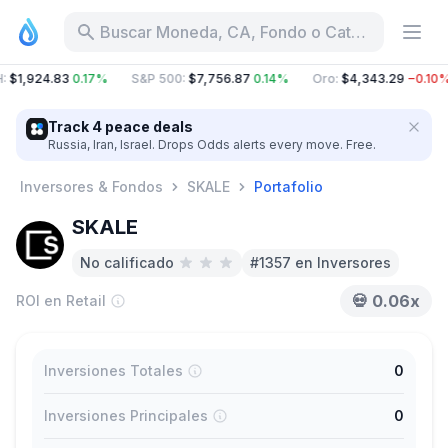
Buscar Moneda, CA, Fondo o Categoría
:
$1,924.83
0.17%
S&P 500
:
$7,756.87
0.14%
Oro
:
$4,343.29
−0.10%
Track 4 peace deals
Russia, Iran, Israel. Drops Odds alerts every move. Free.
Inversores & Fondos
SKALE
Portafolio
SKALE
No calificado
#1357 en Inversores
💀
0.06x
ROI en Retail
Inversiones Totales
0
Inversiones Principales
0