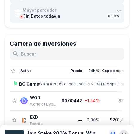
Mayor perdedor
--
Sin Datos todavía
0.00%
Cartera de Inversiones
Activo
Precio
24h %
Cap de mercado
BC.Game
Claim a 200% deposit bonus & 100 Free spins on sign
WOD
$0.00442
−1.54%
$2.52 
World of Dypians
EXD
0.00%
$201,447.7
--
Exorde
Join Stake 200% Bonus. Win