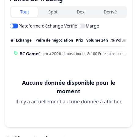
Exchanges type
Tout
Spot
Dex
Dérivé
Plateforme d'échange Vérifié
Marge
#
Échange
Paire de négociation
Prix
Volume 24h
% Volume
Mi
BC.Game
Claim a 200% deposit bonus & 100 Free spins on sign up!
Aucune donnée disponible pour le
moment
Il n'y a actuellement aucune donnée à afficher.