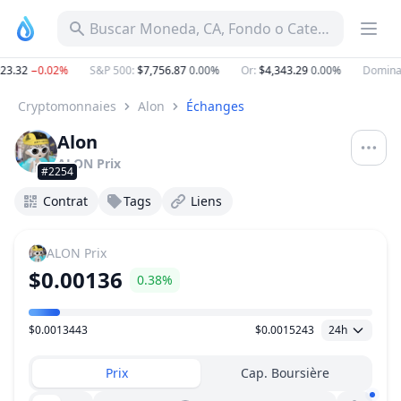
Buscar Moneda, CA, Fondo o Categoría
23.32
−0.02%
S&P 500
:
$7,756.87
0.00%
Or
:
$4,343.29
0.00%
Dominan
Cryptomonnaies
Alon
Échanges
Alon
ALON
Prix
#2254
Contrat
Tags
Liens
ALON
Prix
$0.00136
0.38%
$0.0013443
$0.0015243
24h
Plage de prix
Prix
Cap. Boursière