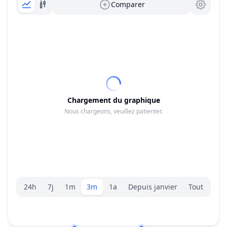
Comparer
Chargement du graphique
Nous chargeons, veuillez patienter.
Sélecteur de plage.
24h
7j
1m
3m
1a
Depuis janvier
Tout