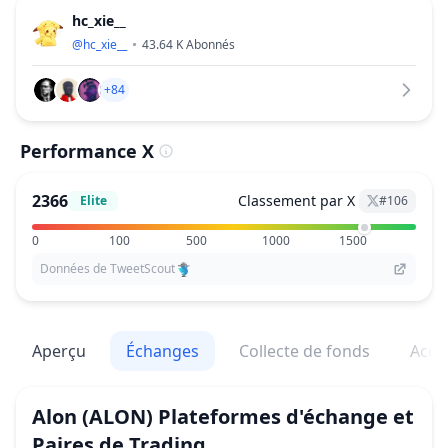
hc_xie__
@
hc_xie__
43.64 K
Abonnés
+84
Performance X
2366
Classement par X
Elite
#
106
0
100
500
1000
1500
Données de TweetScout
Aperçu
Échanges
Collecte de fonds
Acqu
Alon
(ALON)
Plateformes d'échange et
Paires de Trading