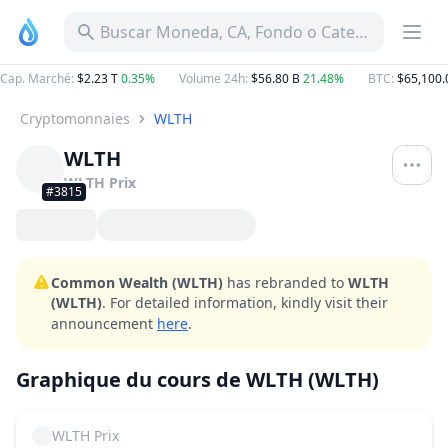
Buscar Moneda, CA, Fondo o Categoría
Cap. Marché
:
$2.23 T
0.35%
Volume 24h
:
$56.80 B
21.48%
BTC
:
$65,100.
Cryptomonnaies
WLTH
WLTH
WLTH
Prix
#3815
Common Wealth (WLTH)
has rebranded to
WLTH
(WLTH)
. For detailed information, kindly visit their
announcement
here
.
Graphique du cours de WLTH (WLTH)
WLTH
Prix