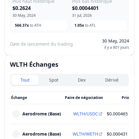
Plus haut historique
Plus bas historique
$0.2624
$0.0004401
30 May, 2024
31 Jul, 2026
566.37x
to ATH
1.05x
to ATL
30 May, 2024
Date de lancement du trading
il y a 801 jours
WLTH
Échanges
Exchanges type
Tout
Spot
Dex
Dérivé
Échange
Paire de négociation
Prix
Vol
Aerodrome (Base)
WLTH/USDC
$0.000465
Aerodrome (Base)
WLTH/WETH
$0.000431