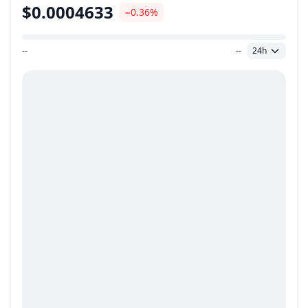
$0.0004633
−0.36%
--
--
24h
Plage de prix