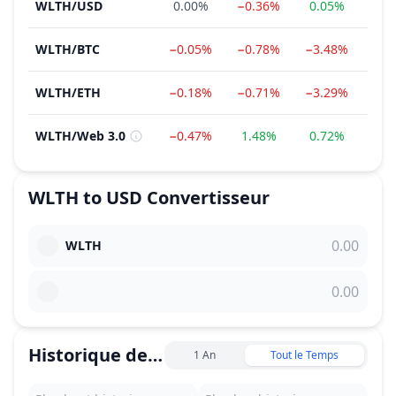
WLTH
/
USD
0.00%
−0.36%
0.05%
−20
WLTH
/
BTC
−0.05%
−0.78%
−3.48%
−21
WLTH
/
ETH
−0.18%
−0.71%
−3.29%
−26
WLTH
/
Web 3.0
−0.47%
1.48%
0.72%
−23
WLTH
to
USD
Convertisseur
WLTH
Historique des prix
1 An
Tout le Temps