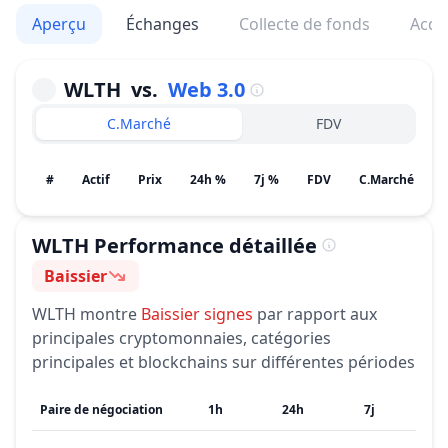
Aperçu
Échanges
Collecte de fonds
Acqu
WLTH
vs.
Web 3.0
C.Marché
FDV
#
Actif
Prix
24h %
7j %
FDV
C.Marché / Pot
WLTH
Performance détaillée
Baissier
Sentiment
WLTH
montre
Baissier
signes
par rapport aux
principales cryptomonnaies, catégories
principales et blockchains sur différentes périodes
Paire de négociation
1h
24h
7j