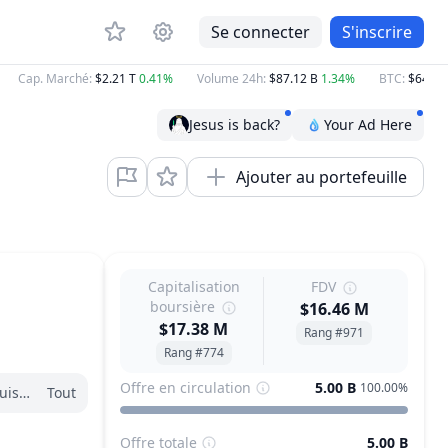
Se connecter
S'inscrire
Cap. Marché
:
$2.21 T
0.41%
Volume 24h
:
$87.12 B
1.34%
BTC
:
$64,561.4
Jesus is back?
Your Ad Here
Ajouter au portefeuille
Capitalisation
FDV
boursière
$16.46 M
$17.38 M
Rang #971
Rang #774
Offre en circulation
5.00 B
100.00%
is janvier
Tout
Offre totale
5.00 B