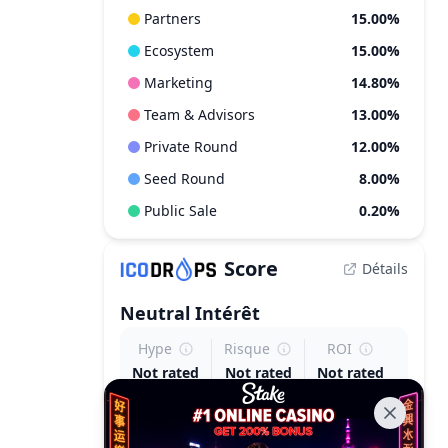
Partners
15.00%
Ecosystem
15.00%
Marketing
14.80%
Team & Advisors
13.00%
Private Round
12.00%
Seed Round
8.00%
Public Sale
0.20%
Score
Détails
Neutral
Intérêt
Hype
Risque
ROI
Not rated
Not rated
Not rated