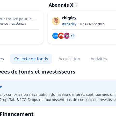
Abonnés X
chirpley
eur trouvé pour le moment
es ou inexistantes
@
chirpley
67.47 K
Abonnés
+4
es
Collecte de fonds
Acquisition
Activités
vées de fonds et investisseurs
e
s, y compris notre évaluation du niveau d'intérêt, sont fournies u
 DropsTab & ICO Drops ne fournissent pas de conseils en investiss
 Financement