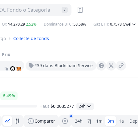
A, Fondo o Categoría
/
r
:
$4,270.29
2.52%
Dominance BTC
:
58.58%
Gaz ETH
:
0.7578
Gwei
rgo
Collecte de fonds
A
Prix
#39 dans Blockchain Service
Dkargo.io
X (Twitter)
6.49%
Haut
$0.0035277
24h
Sélecteur de plage.
Comparer
24h
7j
1m
3m
1a
Depu