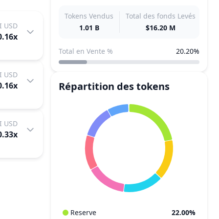
Tokens Vendus
Total des fonds Levés
I USD
1.01 B
$16.20 M
0.16
x
Total en Vente %
20.20%
I USD
Répartition des tokens
0.16
x
I USD
0.33
x
Reserve
22.00%