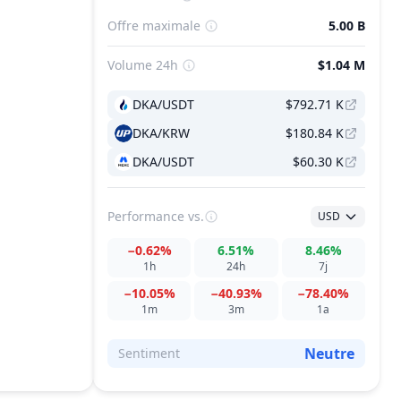
Offre maximale
5.00 B
Volume 24h
$1.04 M
DKA/USDT
$792.71 K
DKA/KRW
$180.84 K
DKA/USDT
$60.30 K
Performance
vs.
USD
−0.62%
6.51%
8.46%
1h
24h
7j
−10.05%
−40.93%
−78.40%
1m
3m
1a
Neutre
Sentiment