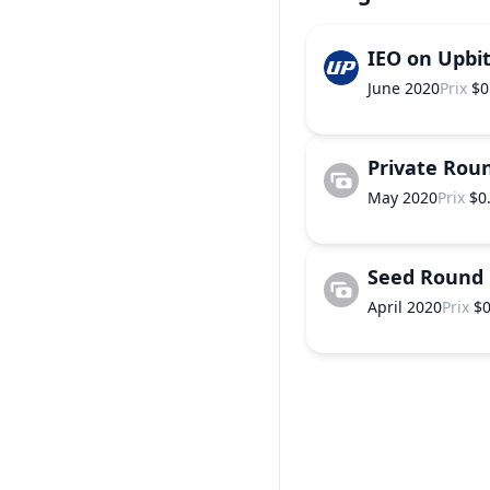
IEO on Upbi
June 2020
Prix
$0
Private Rou
May 2020
Prix
$0
Seed Round
April 2020
Prix
$0