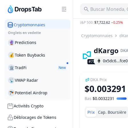
Buscar Moneda, C
64,561.45
0.77%
ETH
:
$1,901.71
1.69%
S&P 500
:
$7,722.62
−0.25%
O
Cryptomonnaies
Onglets en vedette
Cryptomonnaies
dKa
🔮
Predictions
dKargo
DK
💰
Token Buybacks
0x5dc6...fce0
#774
🏛
TradFi
New
DKA
Prix
📡
VWAP Radar
$0.003291
🪂
Potentiel Airdrop
Bas
$0.0032231
Plage de prix
Activités Crypto
Prix
Cap. Boursière
Déblocages de Tokens