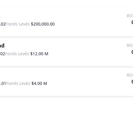
t
RO
.02
Fonds Levés
$200,000.00
nd
RO
.02
Fonds Levés
$12.00 M
RO
.01
Fonds Levés
$4.00 M