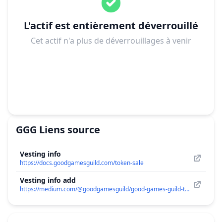
L'actif est entièrement déverrouillé
Cet actif n'a plus de déverrouillages à venir
GGG
Liens source
Vesting info
https://docs.goodgamesguild.com/token-sale
Vesting info add
https://medium.com/@goodgamesguild/good-games-guild-token-metrics-explained-b7cae65330cc