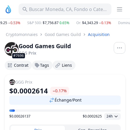
Buscar Moneda, CA, Fondo o Categoría
.25
−0.53%
S&P 500
:
$7,756.87
0.65%
Or
:
$4,343.29
−0.13%
Dominan
Cryptomonnaies
Good Games Guild
Acquisition
Good Games Guild
GGG
Prix
#7696
Contrat
Tags
Liens
GGG
Prix
$0.0002614
−0.17%
Échange/Pont
$0.00026137
$0.0002625
24h
Plage de prix