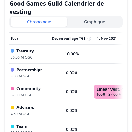
Good Games Guild
Calendrier de
vesting
Chronologie
Graphique
Tour
Déverrouillage TGE
1. Nov 2021
2. 
Treasury
10.00%
30.00 M GGG
Partnerships
0.00%
3.00 M GGG
Community
Linear Vest, 47 M
0.00%
100% - 37.00 M GGG
37.00 M GGG
Advisors
0.00%
4.50 M GGG
Team
0.00%