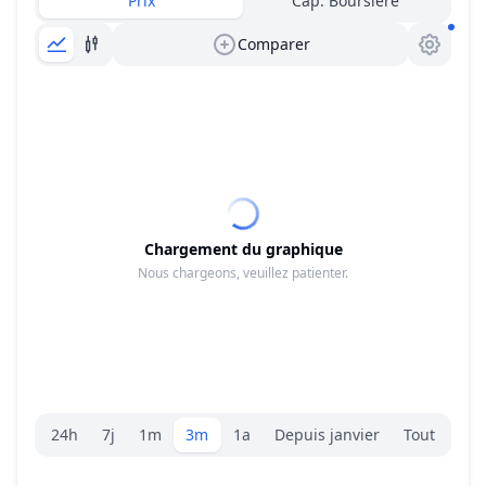
Prix
Cap. Boursière
Comparer
Chargement du graphique
Nous chargeons, veuillez patienter.
Sélecteur de plage.
24h
7j
1m
3m
1a
Depuis janvier
Tout