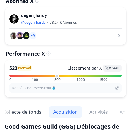
Abonnés X
degen_hardy
@
degen_hardy
78.24 K
Abonnés
+9
Performance X
520
Classement par X
Normal
#
3440
0
100
500
1000
1500
Données de TweetScout
Collecte de fonds
Acquisition
Activités
Anal
Good Games Guild
(GGG)
Déblocages de