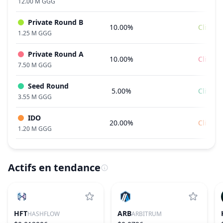
12.00 M GGG
Private Round B
10.00%
Cliff
1.25 M GGG
Private Round A
10.00%
Cliff
7.50 M GGG
Seed Round
5.00%
Cliff
3.55 M GGG
IDO
20.00%
Cliff
1.20 M GGG
Actifs en tendance
HFT
ARB
HASHFLOW
ARBITRUM