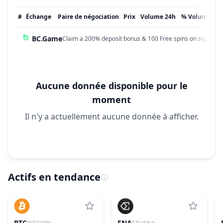
#
Échange
Paire de négociation
Prix
Volume 24h
% Volume
Mi
BC.Game
Claim a 200% deposit bonus & 100 Free spins on sign up!
Aucune donnée disponible pour le
moment
Il n'y a actuellement aucune donnée à afficher.
Actifs en tendance
BTC
ENA