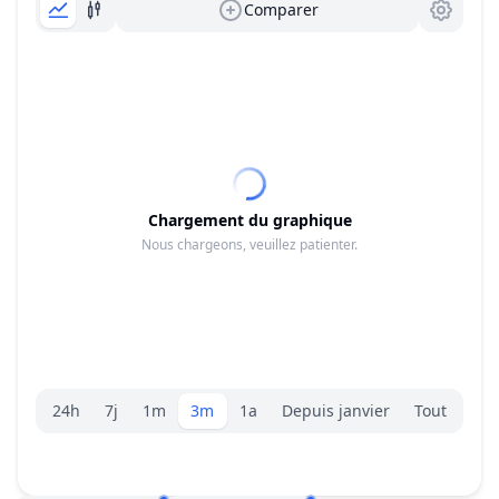
Comparer
Chargement du graphique
Nous chargeons, veuillez patienter.
Sélecteur de plage.
24h
7j
1m
3m
1a
Depuis janvier
Tout