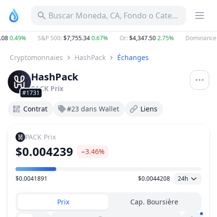
Buscar Moneda, CA, Fondo o Categoría
.08
0.49%
S&P 500
:
$7,755.34
0.67%
Or
:
$4,347.50
2.75%
Dominance 
Cryptomonnaies
HashPack
Échanges
HashPack
PACK
Prix
#1731
Contrat
#23 dans Wallet
Liens
PACK
Prix
$0.004239
−3.46%
$0.0041891
$0.0044208
24h
Plage de prix
Prix
Cap. Boursière