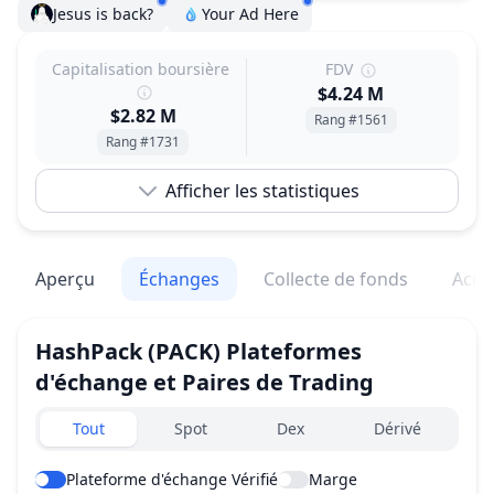
Jesus is back?
Your Ad Here
Capitalisation boursière
FDV
$4.24 M
$2.82 M
Rang #1561
Rang #1731
Afficher les statistiques
Aperçu
Échanges
Collecte de fonds
Acqu
HashPack
(PACK)
Plateformes
d'échange et Paires de Trading
Exchanges type
Tout
Spot
Dex
Dérivé
Plateforme d'échange Vérifié
Marge