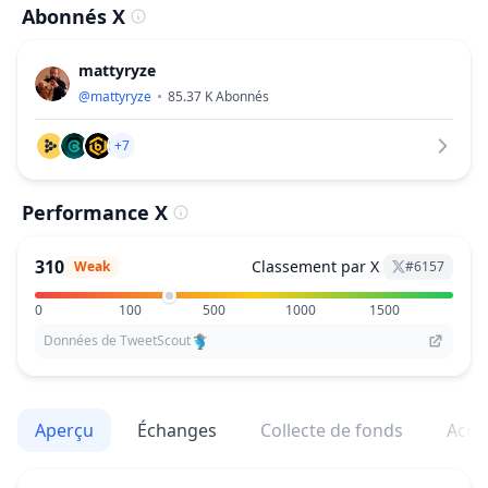
Abonnés X
mattyryze
@
mattyryze
85.37 K
Abonnés
+7
Performance X
310
Classement par X
Weak
#
6157
0
100
500
1000
1500
Données de TweetScout
Aperçu
Échanges
Collecte de fonds
Acqu