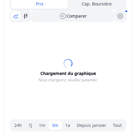
Prix
Cap. Boursière
Comparer
Chargement du graphique
Nous chargeons, veuillez patienter.
Sélecteur de plage.
24h
7j
1m
3m
1a
Depuis janvier
Tout