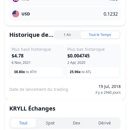
USD
Historique des prix
1 An
Tout le Temps
Plus haut historique
Plus bas historique
$4.78
$0.004745
6 Nov, 2021
2 Apr, 2020
38.80x
to ATH
25.96x
to ATL
19 Jul, 2018
Date de lancement du trading
il y a 2940 jours
KRYLL
Échanges
Exchanges type
Tout
Spot
Dex
Dérivé