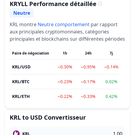
KRYLL
Performance détaillée
Neutre
Sentiment
KRL
montre
Neutre
comportement
par rapport
aux principales cryptomonnaies, catégories
principales et blockchains sur différentes périodes
Paire de négociation
1h
24h
7j
1
KRL
/
USD
−0.30%
−0.95%
−0.14%
−3.
KRL
/
BTC
−0.23%
−0.17%
0.02%
−4.
KRL
/
ETH
−0.22%
−0.33%
0.42%
−9.
KRL
to
USD
Convertisseur
KRL