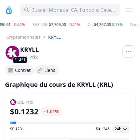
Buscar Moneda, CA, Fondo o Categoría
96.61
−0.62%
S&P 500
:
$7,706.50
−0.21%
Or
:
$4,267.00
0.13%
Domin
Cryptomonnaies
KRYLL
KRYLL
KRL
Prix
#1431
Contrat
Liens
Graphique du cours de KRYLL (KRL)
KRL
Prix
$0.1232
−1.01%
$0.1231
$0.1245
24h
Plage de prix