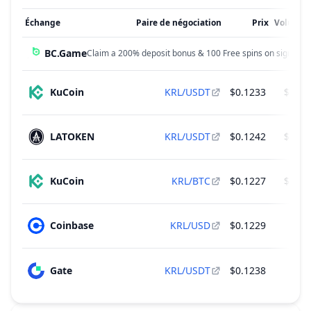
Échange
Paire de négociation
Prix
Volume 
BC.Game
Claim a 200% deposit bonus & 100 Free spins on sign up!
KuCoin
KRL/USDT
$0.1233
$4,60
LATOKEN
KRL/USDT
$0.1242
$1,10
KuCoin
KRL/BTC
$0.1227
$1,03
Coinbase
KRL/USD
$0.1229
$37
Gate
KRL/USDT
$0.1238
$