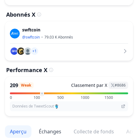
Abonnés X
swftcoin
@
swftcoin
79.03 K
Abonnés
+1
Performance X
209
Classement par X
Weak
#
8686
0
100
500
1000
1500
Données de TweetScout
Aperçu
Échanges
Collecte de fonds
Acqu