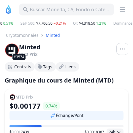
Buscar Moneda, CA, Fondo o Categoría
0.51%
S&P 500
:
$7,706.50
−0.21%
Or
:
$4,318.50
1.21%
Dominance B
Cryptomonnaies
Minted
Minted
MTD
Prix
#3574
Contrats
Tags
Liens
Graphique du cours de Minted (MTD)
MTD
Prix
$0.00177
0.74%
Échange/Pont
$0.0017439
$0.0018387
24h
Plage de prix