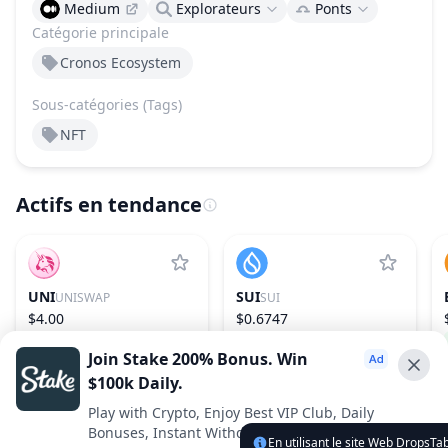
Medium
Explorateurs
Ponts
Catégorie principale
Cronos Ecosystem
Sous-catégories (Tags)
NFT
Actifs en tendance
UNI
SUI
UNISWAP
SUI
$4.00
$0.6747
−0.06%
31
−0.08%
27
Join Stake 200% Bonus. Win
$100k Daily.
Advertise With Us ⭐️
Play with Crypto, Enjoy Best VIP Club, Daily
Bonuses, Instant Withdrawals.
Interested in advertising? Reach us out
En utilisant le site Web DropsTab