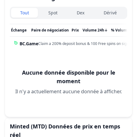
Exchanges type
Tout
Spot
Dex
Dérivé
Échange
Paire de négociation
Prix
Volume 24h
↓
% Volume
Mi
BC.Game
Claim a 200% deposit bonus & 100 Free spins on sign up!
Aucune donnée disponible pour le
moment
Il n'y a actuellement aucune donnée à afficher.
Minted
(MTD)
Données de prix en temps
réel