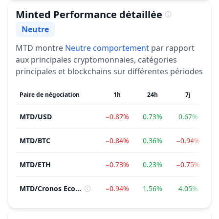
Minted
Performance détaillée
Neutre
Sentiment
MTD
montre
Neutre
comportement
par rapport
aux principales cryptomonnaies, catégories
principales et blockchains sur différentes périodes
Paire de négociation
1h
24h
7j
MTD
/
USD
−0.87%
0.73%
0.67%
MTD
/
BTC
−0.84%
0.36%
−0.94%
MTD
/
ETH
−0.73%
0.23%
−0.75%
−
MTD
/
Cronos Ecosystem
−0.94%
1.56%
4.05%