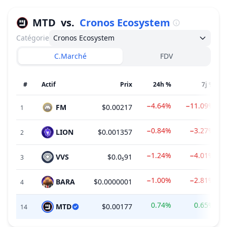
MTD
vs.
Cronos Ecosystem
Catégorie
Cronos Ecosystem
C.Marché
FDV
#
Actif
Prix
24h %
7j %
−4.64%
−11.09%
FM
$0.00217
1
−0.84%
−3.27%
LION
$0.001357
2
−1.24%
−4.01%
VVS
$0.0₅91
3
−1.00%
−2.81%
BARA
$0.0000001
4
0.74%
0.65%
MTD
$0.00177
14