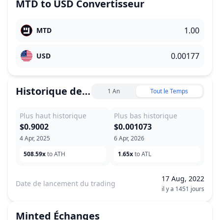
MTD
to
USD
Convertisseur
MTD
USD
Historique des prix
1 An
Tout le Temps
Plus haut historique
Plus bas historique
$0.9002
$0.001073
4 Apr, 2025
6 Apr, 2026
508.59x
to ATH
1.65x
to ATL
17 Aug, 2022
Date de lancement du trading
il y a 1451 jours
Minted
Échanges