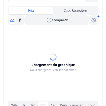
Prix
Cap. Boursière
Comparer
Chargement du graphique
Nous chargeons, veuillez patienter.
Sélecteur de plage.
24h
7j
1m
3m
1a
Depuis janvier
Tout