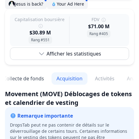
Jesus is back?
Your Ad Here
Capitalisation boursière
FDV
$71.00 M
$30.89 M
Rang #405
Rang #551
Afficher les statistiques
Collecte de fonds
Acquisition
Activités
Anal
Movement
(MOVE)
Déblocages de tokens
et calendrier de vesting
Remarque importante
DropsTab peut ne pas contenir de détails sur le
déverrouillage de certains tours. Certaines informations
sur le vesting des tokens peuvent ne pas être