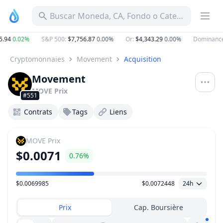
Buscar Moneda, CA, Fondo o Categoría
94
0.02%
S&P 500
:
$7,756.87
0.00%
Or
:
$4,343.29
0.00%
Dominance 
Cryptomonnaies
Movement
Acquisition
Movement
MOVE
Prix
#551
Contrats
Tags
Liens
MOVE
Prix
$0.0071
0.76%
$0.0069985
$0.0072448
24h
Plage de prix
Prix
Cap. Boursière