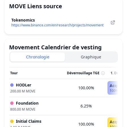
MOVE
Liens source
Tokenomics
https://www.binance.com/en/research/projects/movement
Movement
Calendrier de vesting
Chronologie
Graphique
Tour
Déverrouillage TGE
1. Dec 20
HODLer
Acquis a
100.00%
100% - 20
200.00 M MOVE
Foundation
6.25%
800.00 M MOVE
Initial Claims
Acquis a
100.00%
100% - 1.