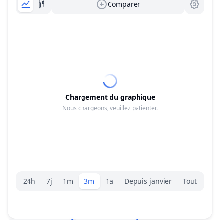
Comparer
Chargement du graphique
Nous chargeons, veuillez patienter.
Sélecteur de plage.
24h
7j
1m
3m
1a
Depuis janvier
Tout