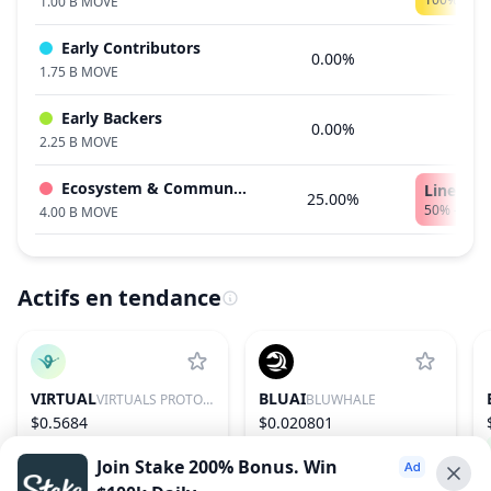
1.00 B MOVE
Early Contributors
0.00%
1.75 B MOVE
Early Backers
0.00%
2.25 B MOVE
Ecosystem & Community
Linear V
25.00%
50% - 2.0
4.00 B MOVE
Actifs en tendance
VIRTUAL
BLUAI
VIRTUALS PROTOCOL
BLUWHALE
$0.5684
$0.020801
0.42%
85
75.01%
604
Join Stake 200% Bonus. Win