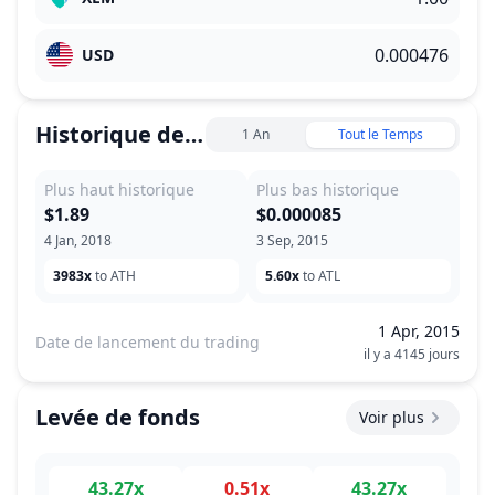
USD
Historique des prix
1 An
Tout le Temps
Plus haut historique
Plus bas historique
$1.89
$0.000085
4 Jan, 2018
3 Sep, 2015
3983x
to ATH
5.60x
to ATL
1 Apr, 2015
Date de lancement du trading
il y a 4145 jours
Levée de fonds
Voir plus
43.27x
0.51x
43.27x