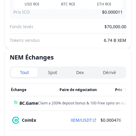
USD
ROI
BTC
ROI
ETH
ROI
Prix ICO
$0.000011
Fonds levés
$70,000.00
Tokens vendus
6.74 B XEM
NEM
Échanges
Exchanges type
Tout
Spot
Dex
Dérivé
Échange
Paire de négociation
Prix
Volum
BC.Game
Claim a 200% deposit bonus & 100 Free spins on sign up!
CoinEx
XEM/USDT
$0.000476
$24,