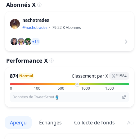
Abonnés X
nachotrades
@
nachotrades
79.22 K
Abonnés
+14
Performance X
874
Classement par X
Normal
#
1584
0
100
500
1000
1500
Données de TweetScout
Aperçu
Échanges
Collecte de fonds
Acqu