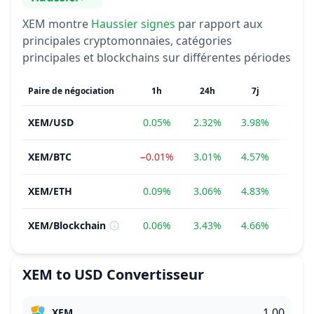
Sentiment
XEM
montre
Haussier
signes
par rapport aux
principales cryptomonnaies, catégories
principales et blockchains sur différentes périodes
Paire de négociation
1h
24h
7j
1m
XEM
/
USD
0.05%
2.32%
3.98%
15.7
XEM
/
BTC
−0.01%
3.01%
4.57%
14.4
XEM
/
ETH
0.09%
3.06%
4.83%
8.72
XEM
/
Blockchain
0.06%
3.43%
4.66%
16.5
XEM
to
USD
Convertisseur
XEM