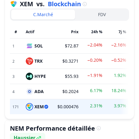
XEM
vs.
Blockchain
C.Marché
FDV
#
Actif
Prix
24h %
7j %
−2.04%
−2.16%
SOL
$72.87
$
1
−0.20%
−0.52%
TRX
$0.3271
$
2
−1.91%
1.92%
HYPE
$55.93
$
3
6.17%
18.24%
ADA
$0.2024
4
2.31%
3.97%
XEM
$0.000476
$
171
NEM
Performance détaillée
Haussier