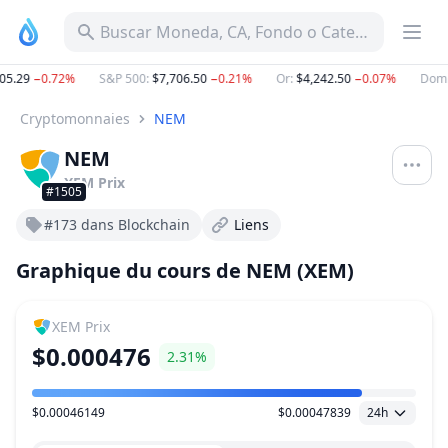
Buscar Moneda, CA, Fondo o Categoría
5.29
−0.72%
S&P 500
:
$7,706.50
−0.21%
Or
:
$4,242.50
−0.07%
Domin
Cryptomonnaies
NEM
NEM
XEM
Prix
#1505
#173 dans Blockchain
Liens
Graphique du cours de NEM (XEM)
XEM
Prix
$0.000476
2.31%
$0.00046149
$0.00047839
24h
Plage de prix