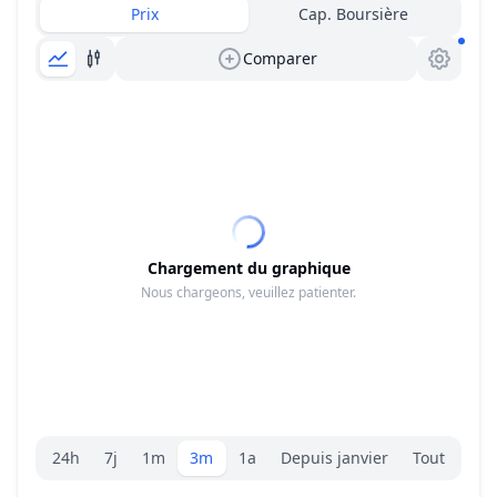
Prix
Cap. Boursière
Comparer
Chargement du graphique
Nous chargeons, veuillez patienter.
Sélecteur de plage.
24h
7j
1m
3m
1a
Depuis janvier
Tout