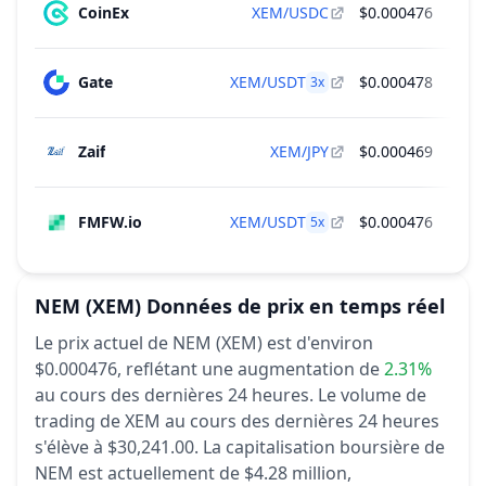
CoinEx
XEM/USDC
$0.000476
$3,
Gate
XEM/USDT
$0.000478
$1,
3
x
Zaif
XEM/JPY
$0.000469
$
FMFW.io
XEM/USDT
$0.000476
5
x
NEM
(XEM)
Données de prix en temps réel
Le prix actuel de NEM (XEM) est d'environ
$0.000476,
reflétant une augmentation de
2.31%
au cours des dernières 24 heures.
Le volume de
trading de XEM au cours des dernières 24 heures
s'élève à $30,241.00.
La capitalisation boursière de
NEM est actuellement de $4.28 million,