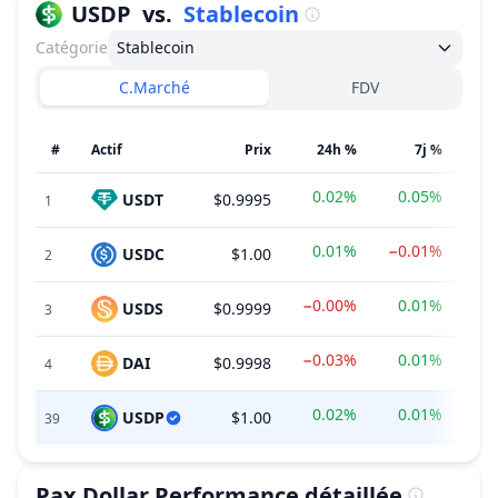
USDP
vs.
Stablecoin
Catégorie
Stablecoin
C.Marché
FDV
#
Actif
Prix
24h %
7j %
0.02%
0.05%
USDT
$0.9995
$18
1
0.01%
−0.01%
USDC
$1.00
$
2
−0.00%
0.01%
USDS
$0.9999
3
−0.03%
0.01%
DAI
$0.9998
4
0.02%
0.01%
USDP
$1.00
$3
39
Pax Dollar
Performance détaillée