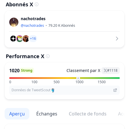
Abonnés X
nachotrades
@
nachotrades
79.20 K
Abonnés
+16
Performance X
1020
Classement par X
Strong
#
1118
0
100
500
1000
1500
Données de TweetScout
Aperçu
Échanges
Collecte de fonds
Acqu