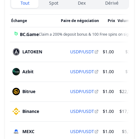
Exchanges type
Tout
Spot
Dex
Dérivé
Échange
Paire de négociation
Prix
Volume 24
BC.Game
Claim a 200% deposit bonus & 100 Free spins on sign up!
LATOKEN
USDP/USDT
$1.00
$3.81
Azbit
USDP/USDT
$1.00
$1.36
Bitrue
USDP/USDT
$1.00
$22,530.
Binance
USDP/USDT
$1.00
$17,580.
MEXC
USDP/USDT
$1.00
$5,393.