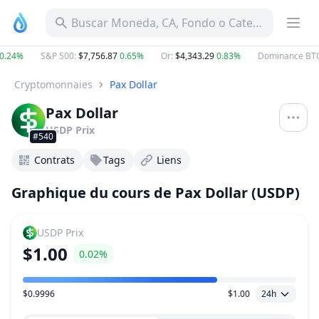
Buscar Moneda, CA, Fondo o Categoría
.24%
S&P 500
:
$7,756.87
0.65%
Or
:
$4,343.29
0.83%
Dominance BTC
:
Cryptomonnaies
Pax Dollar
Pax Dollar
USDP
Prix
#540
Contrats
Tags
Liens
Graphique du cours de Pax Dollar (USDP)
USDP
Prix
$1.00
0.02%
$0.9996
$1.00
24h
Plage de prix