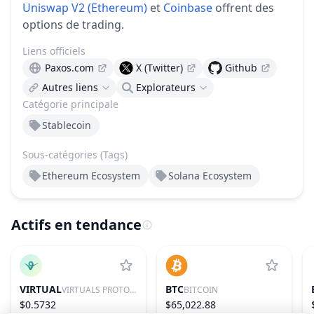
Uniswap V2 (Ethereum)
et
Coinbase
offrent des
options de trading.
Liens officiels
Paxos.com
X (Twitter)
Github
Autres liens
Explorateurs
Catégorie principale
Stablecoin
Sous-catégories (Tags)
Ethereum Ecosystem
Solana Ecosystem
Actifs en tendance
VIRTUAL
BTC
VIRTUALS PROTOCOL
BITCOIN
$0.5732
$65,022.88