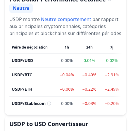
Neutre
Sentiment
USDP
montre
Neutre
comportement
par rapport
aux principales cryptomonnaies, catégories
principales et blockchains sur différentes périodes
Paire de négociation
1h
24h
7j
USDP
/
USD
0.00%
0.01%
0.02%
0
USDP
/
BTC
−0.04%
−0.40%
−2.91%
−
USDP
/
ETH
−0.06%
−0.22%
−2.49%
−
USDP
/
Stablecoin
0.00%
−0.03%
−0.20%
1
USDP
to
USD
Convertisseur