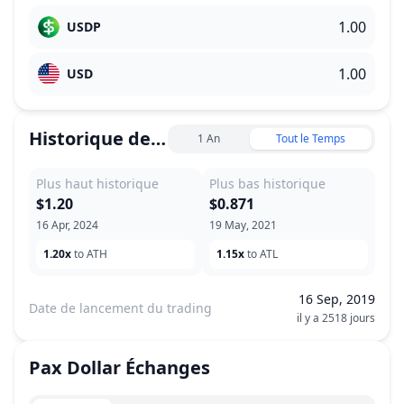
USDP
USD
Historique des prix
1 An
Tout le Temps
Plus haut historique
Plus bas historique
$1.20
$0.871
16 Apr, 2024
19 May, 2021
1.20x
to ATH
1.15x
to ATL
16 Sep, 2019
Date de lancement du trading
il y a 2518 jours
Pax Dollar
Échanges