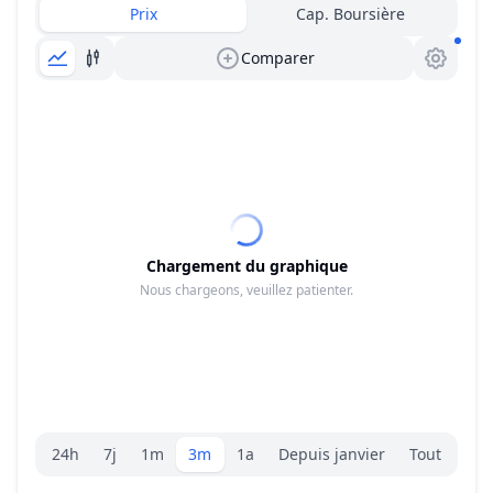
Prix
Cap. Boursière
Comparer
Chargement du graphique
Nous chargeons, veuillez patienter.
Sélecteur de plage.
24h
7j
1m
3m
1a
Depuis janvier
Tout