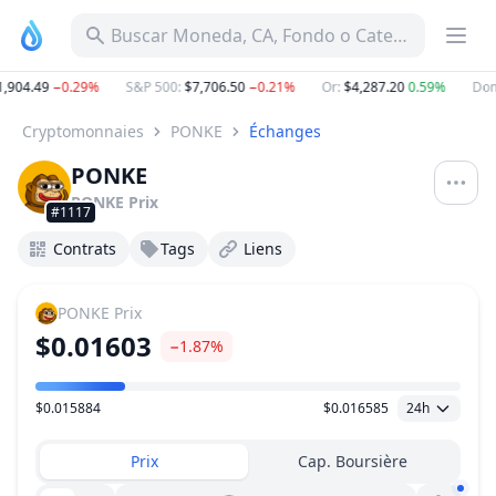
Buscar Moneda, CA, Fondo o Categoría
,904.49
−0.29%
S&P 500
:
$7,706.50
−0.21%
Or
:
$4,287.20
0.59%
Dom
Cryptomonnaies
PONKE
Échanges
PONKE
PONKE
Prix
#1117
Contrats
Tags
Liens
PONKE
Prix
$0.01603
−1.87%
$0.015884
$0.016585
24h
Plage de prix
Prix
Cap. Boursière