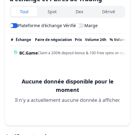
Exchanges type
Tout
Spot
Dex
Dérivé
Plateforme d'échange Vérifié
Marge
#
Échange
Paire de négociation
Prix
Volume 24h
% Volume
Mi
BC.Game
Claim a 200% deposit bonus & 100 Free spins on sign up!
Aucune donnée disponible pour le
moment
Il n'y a actuellement aucune donnée à afficher.