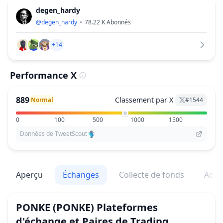
degen_hardy
@
degen_hardy
78.22 K
Abonnés
+14
Performance X
889
Classement par X
Normal
#
1544
0
100
500
1000
1500
Données de TweetScout
Aperçu
Échanges
Collecte de fonds
Acqu
PONKE
(PONKE)
Plateformes
d'échange et Paires de Trading