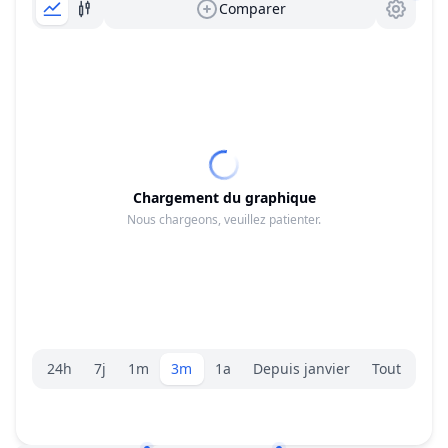
Comparer
Chargement du graphique
Nous chargeons, veuillez patienter.
Sélecteur de plage.
24h
7j
1m
3m
1a
Depuis janvier
Tout