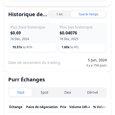
Historique des prix
1 An
Tout le Temps
Plus haut historique
Plus bas historique
$0.69
$0.04076
16 Dec, 2024
18 Dec, 2025
10.57x
to ATH
1.60x
to ATL
5 Jun, 2024
Date de lancement du trading
il y a 794 jours
Purr
Échanges
Exchanges type
Tout
Spot
Dex
Dérivé
Échange
Paire de négociation
Prix
Volume 24h
↓
% Volume
Mi