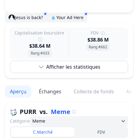
Jesus is back?
Your Ad Here
Capitalisation boursière
FDV
$38.86 M
$38.64 M
Rang #662
Rang #433
Afficher les statistiques
Aperçu
Échanges
Collecte de fonds
Acqu
PURR
vs.
Meme
Catégorie
Meme
C.Marché
FDV