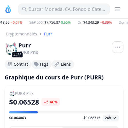
Buscar Moneda, CA, Fondo o Categoría
18.95
−0.67%
S&P 500
:
$7,756.87
0.65%
Or
:
$4,343.29
−0.39%
Domin
Cryptomonnaies
Purr
Purr
PURR
Prix
#433
Contrat
Tags
Liens
Graphique du cours de Purr (PURR)
PURR
Prix
$0.06528
−5.40%
$0.064063
$0.068715
24h
Plage de prix