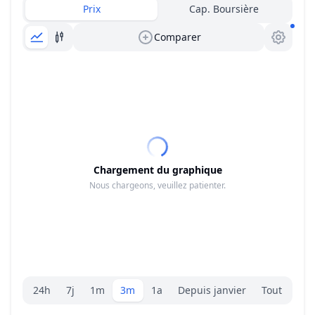
Prix
Cap. Boursière
Comparer
Chargement du graphique
Nous chargeons, veuillez patienter.
Sélecteur de plage.
24h
7j
1m
3m
1a
Depuis janvier
Tout