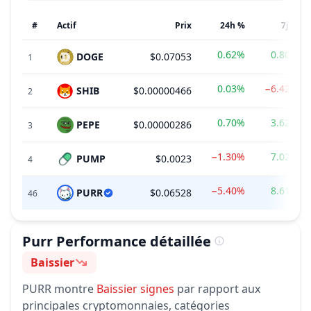
#
Actif
Prix
24h %
7j %
0.62%
0.80%
DOGE
$0.07053
1
0.03%
−6.42%
SHIB
$0.00000466
2
0.70%
3.62%
PEPE
$0.00000286
3
−1.30%
7.02%
PUMP
$0.0023
4
−5.40%
8.61%
PURR
$0.06528
46
Purr
Performance détaillée
Baissier
Sentiment
PURR
montre
Baissier
signes
par rapport aux
principales cryptomonnaies, catégories