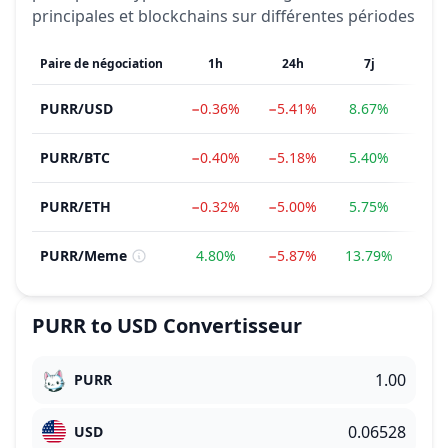
principales et blockchains sur différentes périodes
Paire de négociation
1h
24h
7j
PURR
/
USD
−0.36%
−5.41%
8.67%
−28
PURR
/
BTC
−0.40%
−5.18%
5.40%
−31
PURR
/
ETH
−0.32%
−5.00%
5.75%
−35
PURR
/
Meme
4.80%
−5.87%
13.79%
−24
PURR
to
USD
Convertisseur
PURR
USD