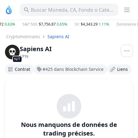
Buscar Moneda, CA, Fondo o Categoría
72
0.63%
S&P 500
:
$7,756.87
0.65%
Or
:
$4,343.29
1.11%
Dominance 
Cryptomonnaies
Sapiens AI
Sapiens AI
SPN
N/T
Contrat
#425 dans Blockchain Service
Liens
Nous manquons de données de
trading précises.