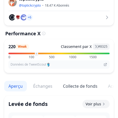
@
toptickcrypto
18.47 K
Abonnés
+6
Performance X
220
Classement par X
Weak
#
8325
0
100
500
1000
1500
Données de TweetScout
Aperçu
Échanges
Collecte de fonds
Acqu
Levée de fonds
Voir plus