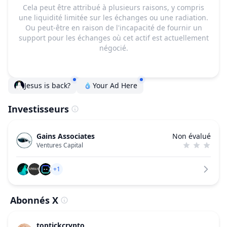
Cela peut être attribué à plusieurs raisons, y compris
une liquidité limitée sur les échanges ou une radiation.
Ou peut-être en raison de l'incapacité de fournir un
support pour les échanges où cet actif est actuellement
négocié.
Jesus is back?
Your Ad Here
Investisseurs
Gains Associates
Non évalué
Ventures Capital
+1
Abonnés X
toptickcrypto