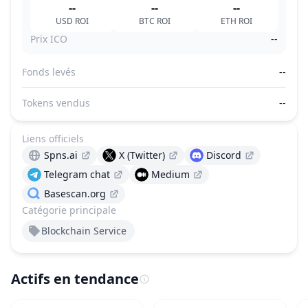
--
--
--
USD
ROI
BTC
ROI
ETH
ROI
Prix ICO
--
Fonds levés
--
Tokens vendus
--
Liens officiels
Spns.ai
X (Twitter)
Discord
Telegram chat
Medium
Basescan.org
Catégorie principale
Blockchain Service
Actifs en tendance