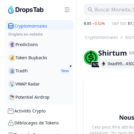
Buscar Moneda, C
.57%
BTC
:
$64,457.32
−0.68%
ETH
:
$1,908.85
−0.52%
S&P 500
:
$7,71
Cryptomonnaies
Onglets en vedette
Cryptomonnaies
Shi
🔮
Predictions
Shirtum
SH
💰
Token Buybacks
0xad99...430
N/T
🏛
TradFi
New
📡
VWAP Radar
🪂
Potentiel Airdrop
Activités Crypto
Nous
Déblocages de Tokens
Cela peut être attrib
radiation. Ou peut-êtr