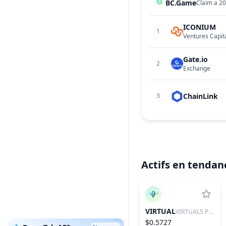
BC.Game
Claim a 20
ICONIUM
1
Ventures Capit
Gate.io
2
Exchange
ChainLink
3
Actifs en tendan
VIRTUAL
VIRTUALS PROTOCOL
$0.5727