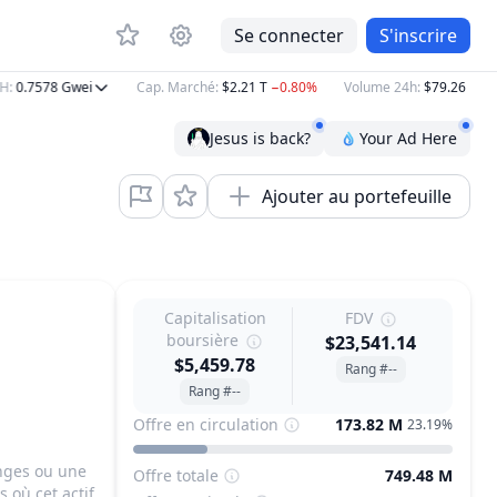
Se connecter
S'inscrire
:
0.7578
Gwei
Cap. Marché
:
$2.21 T
−0.80%
Volume 24h
:
$79.26 B
−12
Jesus is back?
Your Ad Here
Ajouter au portefeuille
Capitalisation
FDV
boursière
$23,541.14
$5,459.78
Rang #--
Rang #--
Offre en circulation
173.82 M
23.19%
anges ou une
Offre totale
749.48 M
 où cet actif