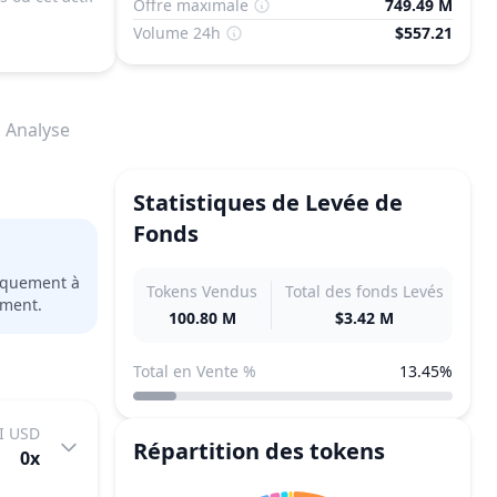
Offre maximale
749.49 M
Volume 24h
$557.21
Analyse
Statistiques de Levée de
Fonds
niquement à
Tokens Vendus
Total des fonds Levés
ement.
100.80 M
$3.42 M
Total en Vente %
13.45%
I USD
Répartition des tokens
0
x