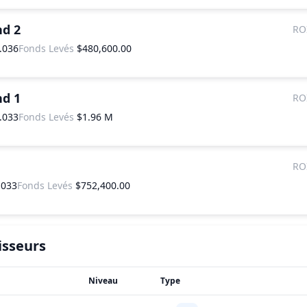
nd 2
RO
.036
Fonds Levés
$480,600.00
nd 1
RO
.033
Fonds Levés
$1.96 M
RO
.033
Fonds Levés
$752,400.00
isseurs
Niveau
Type