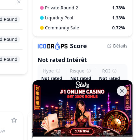
Private Round 2
1.78%
Liquidity Pool
1.33%
d Round
Community Sale
0.72%
d Round
Score
Détails
Not rated
Intérêt
d Round
Hype
Risque
ROI
Not rated
Not rated
Not rated
ZK
OW
ZKSYNC
$0.00806