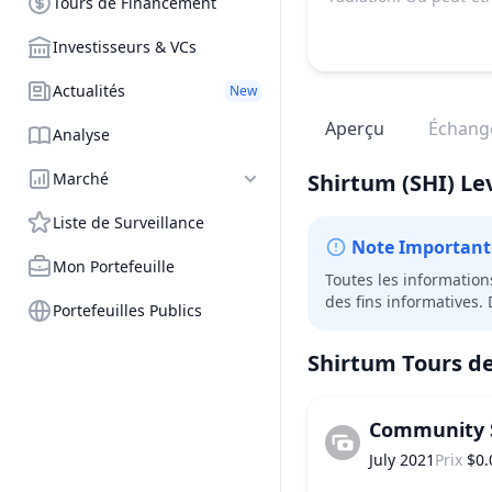
Tours de Financement
Investisseurs & VCs
Actualités
New
Aperçu
Échang
Analyse
Marché
Shirtum
(SHI)
Le
Liste de Surveillance
Note Important
Mon Portefeuille
Toutes les information
des fins informatives.
Portefeuilles Publics
Shirtum
Tours d
Community 
July 2021
Prix
$0.