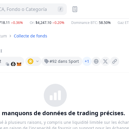
A, Fondo o Categoría
/
8.11
−0.36%
Or
:
$4,247.10
−0.20%
Dominance BTC
:
58.50%
Gaz ETH
rtum
Collecte de fonds
I
2
#92 dans Sport
+1
Shirtum.com
X (Twitter)
 manquons de données de trading précises.
ué à plusieurs raisons, y compris une liquidité limitée sur les éch
e en raison de l'incapacité de fournir un support pour les échanges