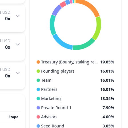
I USD
0
x
I USD
0
x
Treasury (Bounty, staking rewards, etc)
19.85%
I USD
Founding players
16.01%
0
x
Team
16.01%
Partners
16.01%
Marketing
13.34%
Private Round 1
7.90%
Advisors
4.00%
Étape
Seed Round
3.05%