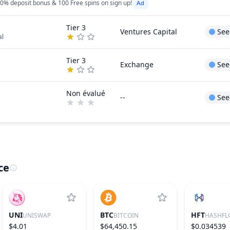
0% deposit bonus & 100 Free spins on sign up!
Tier 3
Ventures Capital
See
al
Tier 3
Exchange
See
Non évalué
--
See
ce
UNI
BTC
HFT
UNISWAP
BITCOIN
HASHFL
$4.01
$64,450.15
$0.034539