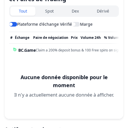
Exchanges type
Tout
Spot
Dex
Dérivé
Plateforme d'échange Vérifié
Marge
#
Échange
Paire de négociation
Prix
Volume 24h
% Volume
Mi
BC.Game
Claim a 200% deposit bonus & 100 Free spins on sign up!
Aucune donnée disponible pour le
moment
Il n'y a actuellement aucune donnée à afficher.