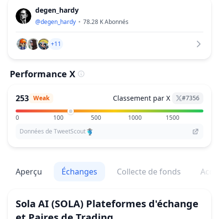
degen_hardy
@
degen_hardy
78.28 K
Abonnés
+11
Performance X
253
Classement par X
Weak
#
7356
0
100
500
1000
1500
Données de TweetScout
Aperçu
Échanges
Collecte de fonds
Acqu
Sola AI
(SOLA)
Plateformes d'échange
et Paires de Trading