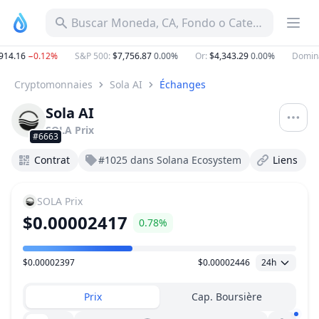
Buscar Moneda, CA, Fondo o Categoría
914.16
−0.12%
S&P 500
:
$7,756.87
0.00%
Or
:
$4,343.29
0.00%
Domina
Cryptomonnaies
Sola AI
Échanges
Sola AI
SOLA
Prix
#6663
Contrat
#1025 dans Solana Ecosystem
Liens
SOLA
Prix
$0.00002417
0.78%
$0.00002397
$0.00002446
24h
Plage de prix
Prix
Cap. Boursière