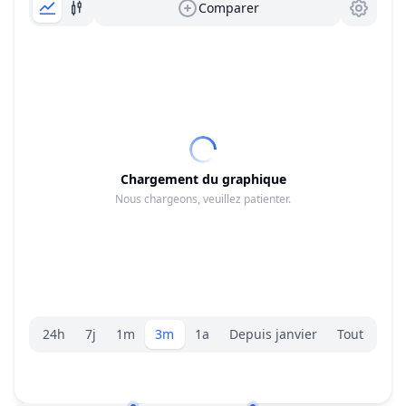
Comparer
Chargement du graphique
Nous chargeons, veuillez patienter.
Sélecteur de plage.
24h
7j
1m
3m
1a
Depuis janvier
Tout