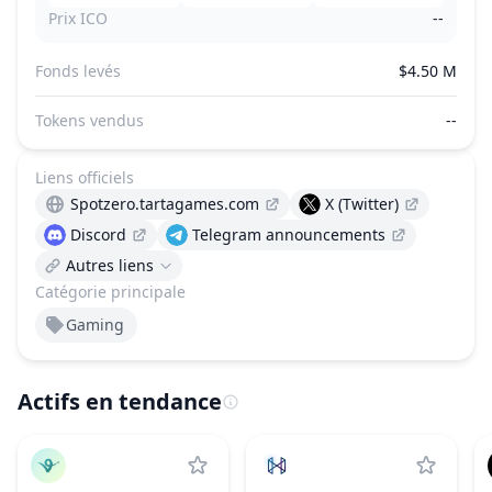
Prix ICO
--
Fonds levés
$4.50 M
Tokens vendus
--
Liens officiels
Spotzero.tartagames.com
X (Twitter)
Discord
Telegram announcements
Autres liens
Catégorie principale
Gaming
Actifs en tendance