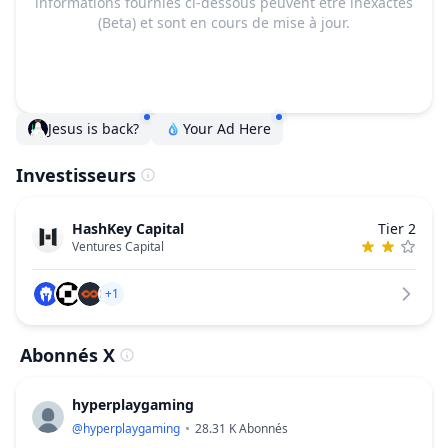
informations fournies ci-dessous peuvent être inexactes
(Beta) et sont en cours de mise à jour.
Jesus is back?
Your Ad Here
Investisseurs
HashKey Capital
Tier 2
Ventures Capital
+1
Abonnés X
hyperplaygaming
@
hyperplaygaming
28.31 K
Abonnés