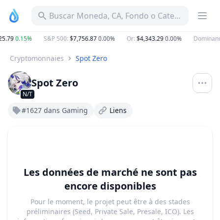
Buscar Moneda, CA, Fondo o Categoría
5.79
0.15%
S&P 500
:
$7,756.87
0.00%
Or
:
$4,343.29
0.00%
Dominanc
Cryptomonnaies
Spot Zero
Spot Zero
N/T
#1627 dans Gaming
Liens
Les données de marché ne sont pas
encore disponibles
Pour le moment, le projet peut être à des stades
préliminaires (Seed, Private Sale, Presale, ICO). Les