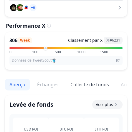
+6
Performance X
306
Classement par X
Weak
#
6231
0
100
500
1000
1500
Données de TweetScout
Aperçu
Échanges
Collecte de fonds
Acqu
Levée de fonds
Voir plus
--
--
--
USD
ROI
BTC
ROI
ETH
ROI