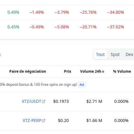
0.49%
−1.49%
−3.79%
−25.76%
−34.80%
0.45%
−0.49%
−5.08%
−20.71%
−37.02%
Exchanges type
s
Tout
Spot
Dex
Paire de négociation
Prix
Volume 24h
↓
% Volume
0% deposit bonus & 100 Free spins on sign up!
XTZ/USDT
$0.1973
$2.71 M
0.000%
XTZ-PERP
$0.20
$1.66 M
0.000%