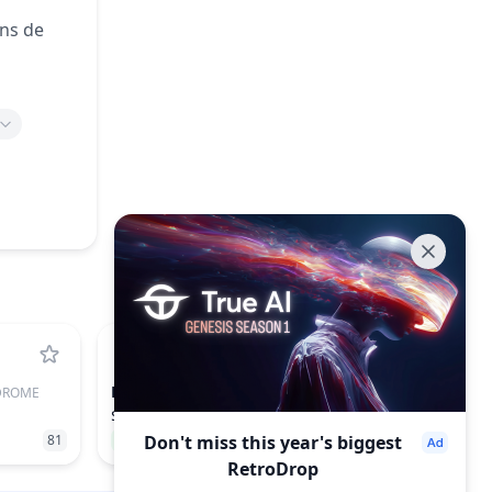
ons de
HFT
DROME
HASHFLOW
$0.017546
81
62.13%
Don't miss this year's biggest
820
RetroDrop