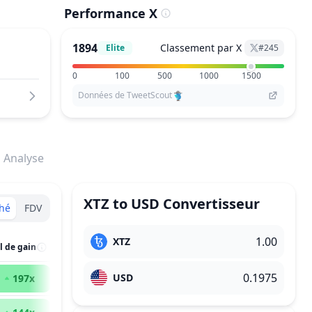
Performance X
1894
Classement par X
Elite
#
245
0
100
500
1000
1500
Données de TweetScout
Analyse
XTZ
to
USD
Convertisseur
hé
FDV
XTZ
l de gain
USD
197
x