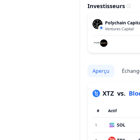
Investisseurs
Polychain Capita
Ventures Capital
Aperçu
Échang
XTZ
vs.
Blo
#
Actif
SOL
1