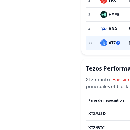
TRX
2
HYPE
3
ADA
4
XTZ
33
Tezos
Performa
XTZ
montre
Baissier
principales et block
Paire de négociation
XTZ
/
USD
XTZ
/
BTC