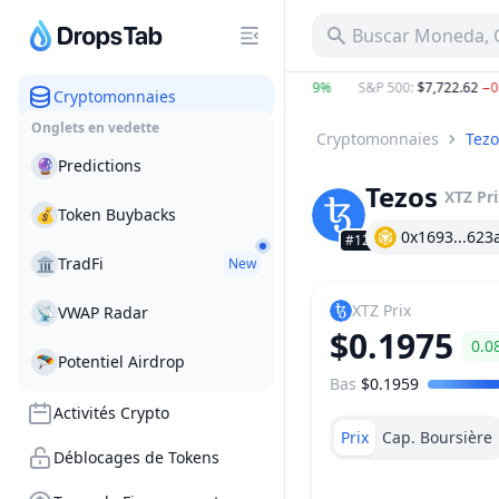
Buscar Moneda, C
BTC
:
$64,511.99
0.51%
ETH
:
$1,897.42
1.59%
S&P 500
:
$7,722.62
−0.25
Cryptomonnaies
Onglets en vedette
Cryptomonnaies
Tezo
🔮
Predictions
Tezos
XTZ
Pr
💰
Token Buybacks
0x1693...623
#125
🏛
TradFi
New
XTZ
Prix
📡
VWAP Radar
$0.1975
0.0
🪂
Potentiel Airdrop
Bas
$0.1959
Plage de prix
Activités Crypto
Prix
Cap. Boursière
Déblocages de Tokens