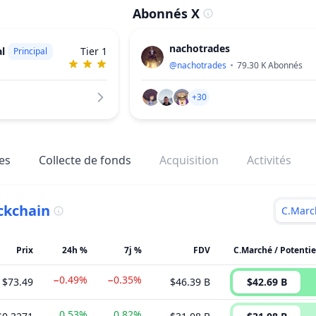
Abonnés X
nachotrades
l
Tier 1
Principal
@
nachotrades
79.30 K
Abonnés
+30
es
Collecte de fonds
Acquisition
Activités
ckchain
C.Marc
Prix
24h %
7j %
FDV
C.Marché / Potentie
−0.49%
−0.35%
$73.49
$46.39 B
$42.69 B
0.53%
0.82%