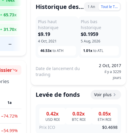
144
x
Historique des prix
1 An
Tout le Temps
65.73
x
Plus haut
Plus bas
historique
historique
31.70
x
$9.19
$0.1959
4 Oct, 2021
5 Aug, 2026
--
46.53x
to ATH
1.01x
to ATL
2 Oct, 2017
Date de lancement du
issier
il y a 3229
timent
trading
jours
ries
Levée de fonds
Voir plus
1a
0.42x
0.02x
0.05x
−74.72%
USD
ROI
BTC
ROI
ETH
ROI
Prix ICO
$0.4698
−54.99%