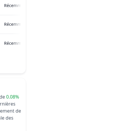
Récemment
Récemment
Récemment
 de
0.08%
rnières
llement de
ale des