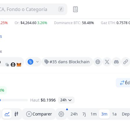
A, Fondo o Categoría
/
%
Or
:
$4,264.60
3.26%
Dominance BTC
:
58.48%
Gaz ETH
:
0.7578
Gwei
s
ix
a
#35 dans Blockchain
Tezos.com
X (Twitter)
Discord
Éc
8%
Haut
$0.1996
24h
Sélecteur de plage.
Comparer
24h
7j
1m
3m
1a
Depu