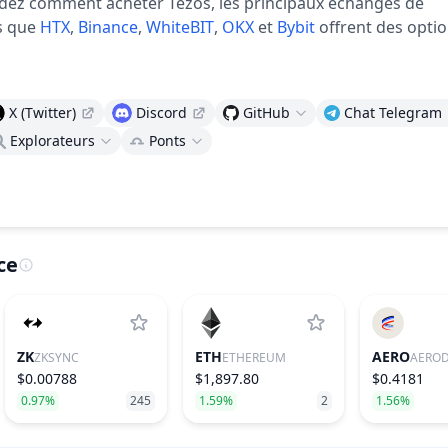
dez comment acheter Tezos, les principaux échanges de
s que
HTX
,
Binance
,
WhiteBIT
,
OKX
et
Bybit
offrent des opti
X (Twitter)
Discord
GitHub
Chat Telegram
Explorateurs
Ponts
ce
ZK
ETH
AERO
ZKSYNC
ETHEREUM
AERO
$0.00788
$1,897.80
$0.4181
0.97%
245
1.59%
2
1.56%