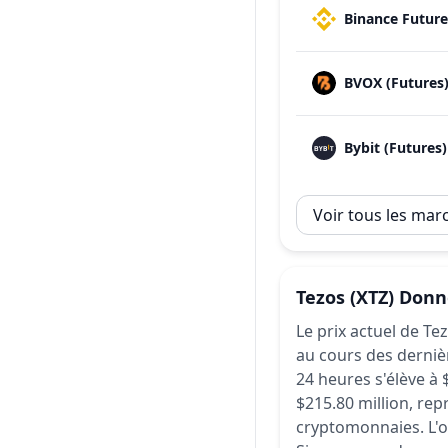
Binance Future
BVOX (Futures
Bybit (Futures)
Voir tous les mar
Tezos
(XTZ)
Donné
Le prix actuel de Te
au cours des derniè
24 heures s'élève à $
$215.80 million, rep
cryptomonnaies.
L'