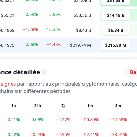
$0.3271
$31.08 B
$31.08 B
0.59%
3.98%
$56.21
$53.56 B
$14.18 B
−1.28%
15.32%
$0.1869
$8.43 B
$6.84 B
0.08%
−4.48%
$0.1975
$219.74 M
$215.80 M
nce détaillée
Ba
Sen
signes
par rapport aux principales cryptomonnaies, catégo
chains sur différentes périodes
1h
24h
7j
1m
3m
0.41%
0.09%
−4.47%
−20.85%
−47.68%
0.52%
−0.43%
−4.95%
−22.41%
−33.91%