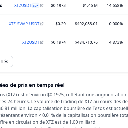
s
XTZUSDT
$0.1973
$1.46 M
14.658%
20
x
)
XTZ-SWAP-USDT
$0.20
$492,088.01
0.000%
XTZUSDT
$0.1974
$484,710.76
4.873%
chés
es de prix en temps réel
zos (XTZ) est d'environ $0.1975,
reflétant une augmentation
res 24 heures.
Le volume de trading de XTZ au cours des de
6.81 million.
La capitalisation boursière de Tezos est actue
résentant environ < 0.01% de la capitalisation boursière tot
offre en circulation de XTZ est de 1.09 milliard.