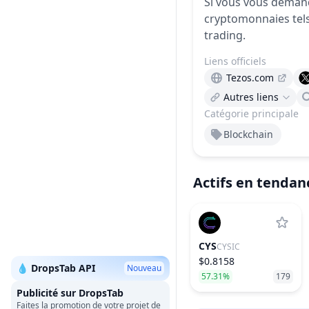
Si vous vous deman
cryptomonnaies tel
trading.
Liens officiels
Tezos.com
Autres liens
Catégorie principale
Blockchain
Actifs en tendan
CYS
CYSIC
$0.8158
💧 DropsTab API
Nouveau
57.31%
179
Publicité sur DropsTab
Faites la promotion de votre projet de