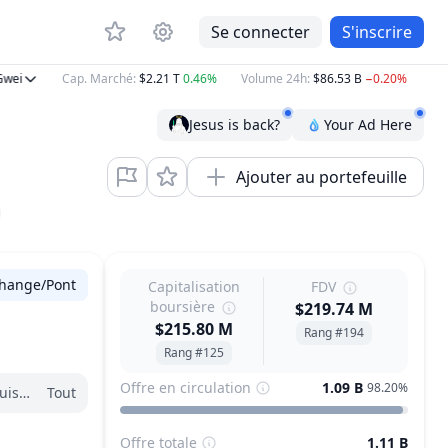
Se connecter
S'inscrire
Cap. Marché
:
$2.21 T
0.46%
Volume 24h
:
$86.53 B
−0.20%
BTC
:
$
Jesus is back?
Your Ad Here
Ajouter au portefeuille
hange/Pont
Capitalisation
FDV
boursière
$219.74 M
$215.80 M
Rang #194
Rang #125
Offre en circulation
1.09 B
98.20%
is janvier
Tout
Offre totale
1.11 B