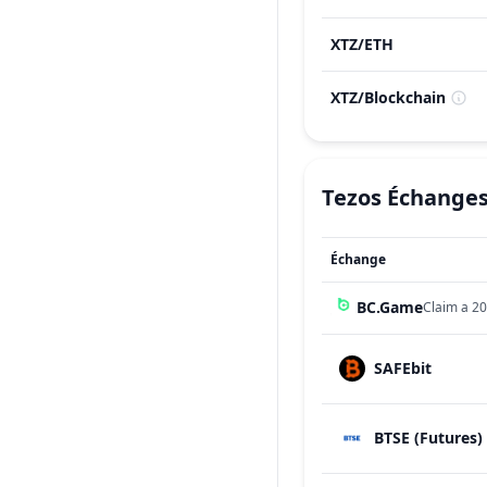
XTZ
/
ETH
XTZ
/
Blockchain
Tezos
Échange
Échange
BC.Game
Claim a 20
SAFEbit
BTSE (Futures)