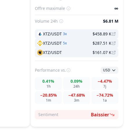
Offre maximale
∞
Volume 24h
$6.81 M
XTZ/USDT
$458.89 K
3
x
XTZ/USDT
$287.51 K
5
x
XTZ/USDT
$161.07 K
Performance
vs.
USD
0.41%
0.09%
−4.47%
1h
24h
7j
−20.85%
−47.68%
−74.72%
1m
3m
1a
Baissier
Sentiment