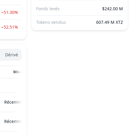
Fonds levés
$242.00 M
−51.30%
Tokens vendus
607.49 M XTZ
−52.51%
Dérivé
Mis à jour
Récemment
Récemment