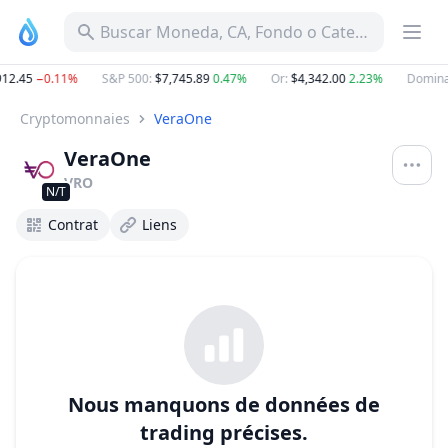
Buscar Moneda, CA, Fondo o Categoría
12.45
−0.11%
S&P 500
:
$7,745.89
0.47%
Or
:
$4,342.00
2.23%
Domina
Cryptomonnaies
VeraOne
VeraOne
VRO
N/T
Contrat
Liens
Nous manquons de données de
trading précises.