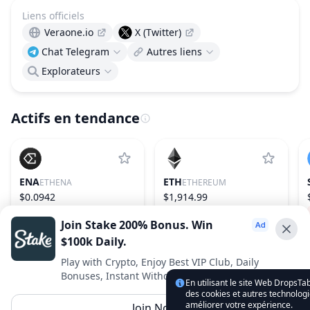
Liens officiels
Veraone.io
X (Twitter)
Chat Telegram
Autres liens
Explorateurs
Actifs en tendance
ENA
ETH
ETHENA
ETHEREUM
$0.0942
$1,914.99
1.92%
55
−0.11%
2
Join Stake 200% Bonus. Win
$100k Daily.
Advertise With Us ⭐️
Play with Crypto, Enjoy Best VIP Club, Daily
Bonuses, Instant Withdrawals.
Interested in advertising? Reach us out
En utilisant le site Web DropsTab
des cookies et autres technologi
DropsTab.com
améliorer votre expérience.
Join Now