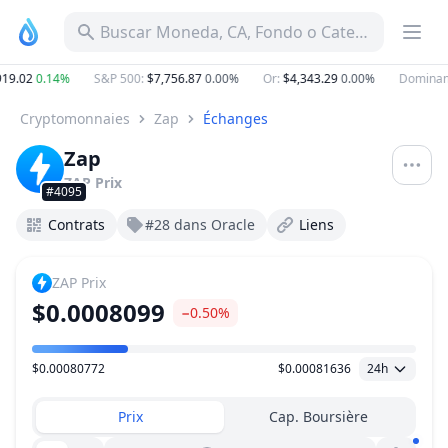
Buscar Moneda, CA, Fondo o Categoría
19.02
0.14%
S&P 500
:
$7,756.87
0.00%
Or
:
$4,343.29
0.00%
Dominan
Cryptomonnaies
Zap
Échanges
Zap
ZAP
Prix
#4095
Contrats
#28 dans Oracle
Liens
ZAP
Prix
$0.0008099
−0.50%
$0.00080772
$0.00081636
24h
Plage de prix
Prix
Cap. Boursière