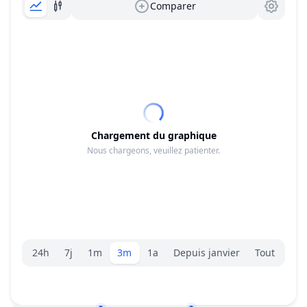
Comparer
Chargement du graphique
Nous chargeons, veuillez patienter.
Sélecteur de plage.
24h
7j
1m
3m
1a
Depuis janvier
Tout