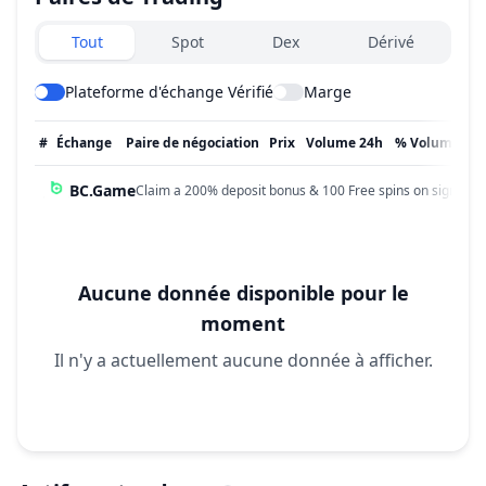
Exchanges type
Tout
Spot
Dex
Dérivé
Plateforme d'échange Vérifié
Marge
#
Échange
Paire de négociation
Prix
Volume 24h
% Volume
Mi
BC.Game
Claim a 200% deposit bonus & 100 Free spins on sign up!
Aucune donnée disponible pour le
moment
Il n'y a actuellement aucune donnée à afficher.