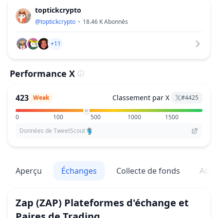
toptickcrypto
@
toptickcrypto
18.46 K
Abonnés
+11
Performance X
423
Classement par X
Weak
#
4425
0
100
500
1000
1500
Données de TweetScout
Aperçu
Échanges
Collecte de fonds
Acqu
Zap
(ZAP)
Plateformes d'échange et
Paires de Trading