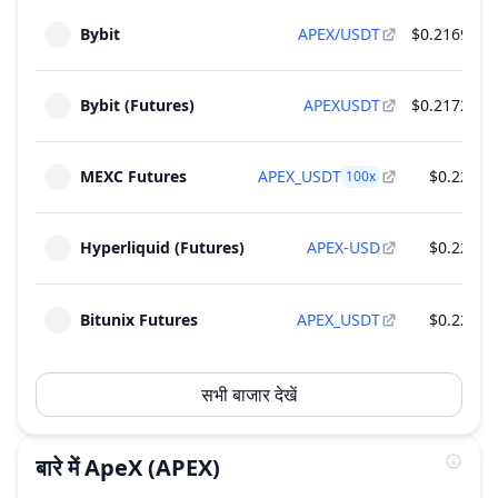
Bybit
APEX/USDT
$0.2169
$
Bybit (Futures)
APEXUSDT
$0.2172
$
MEXC Futures
APEX_USDT
$0.22
$
100
x
Hyperliquid (Futures)
APEX-USD
$0.22
Bitunix Futures
APEX_USDT
$0.22
सभी बाजार देखें
बारे में
ApeX
(APEX)