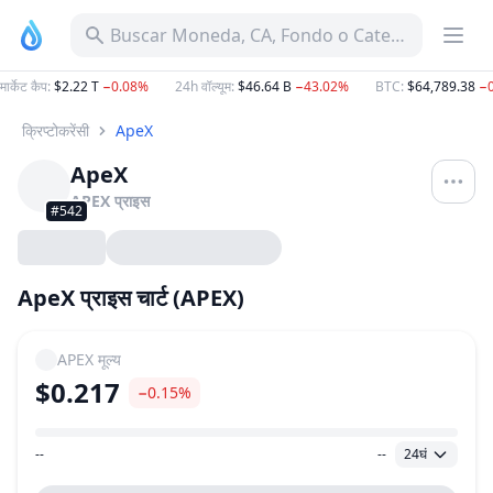
Buscar Moneda, CA, Fondo o Categoría
मार्केट कैप
:
$2.22 T
−0.08%
24h वॉल्यूम
:
$46.64 B
−43.02%
BTC
:
$64,789.38
−
क्रिप्टोकरेंसी
ApeX
ApeX
APEX
प्राइस
#542
ApeX प्राइस चार्ट (APEX)
APEX
मूल्य
$0.217
−0.15%
--
--
24घं
मूल्य सीमा