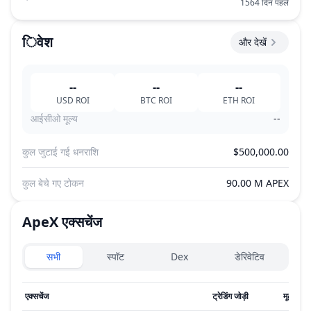
1564 दिन पहले
िवेश
और देखें
--
--
--
USD
ROI
BTC
ROI
ETH
ROI
आईसीओ मूल्य
--
कुल जुटाई गई धनराशि
$500,000.00
कुल बेचे गए टोकन
90.00 M APEX
ApeX
एक्सचेंज
Exchanges type
सभी
स्पॉट
Dex
डेरिवेटिव
एक्सचेंज
ट्रेडिंग जोड़ी
मूल्य