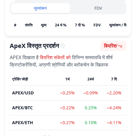
मूल्यांकन
FDV
#
संपत्ति
मूल्य
24 घं %
7 दी %
FDV
मूल्यांकन / विकास क
ApeX
विस्तृत प्रदर्शन
बियरिश
भावना
APEX
दिखाता है
बियरिश
संकेतों को
विभिन्न समयावधि में शीर्ष
क्रिप्टोकरेंसियों, अग्रणी श्रेणियों और ब्लॉकचेन के खिलाफ
ट्रेडिंग जोड़ी
1घं
24घं
7 दि
APEX
/
USD
−0.25%
−0.09%
−2.20%
−2
APEX
/
BTC
−0.22%
0.25%
−4.24%
−2
APEX
/
ETH
−0.27%
0.10%
−4.11%
−2