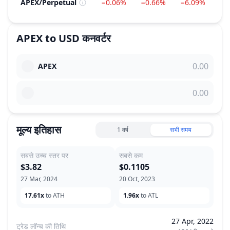
APEX
/
Perpetual
−0.06%
−0.66%
−6.09%
−
APEX
to
USD
कनवर्टर
APEX
मूल्य इतिहास
1 वर्ष
सभी समय
सबसे उच्च स्तर पर
सबसे कम
$3.82
$0.1105
27 Mar, 2024
20 Oct, 2023
17.61x
to ATH
1.96x
to ATL
27 Apr, 2022
ट्रेड लॉन्च की तिथि