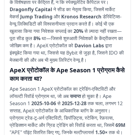
के विशेषज्ञता पर केंद्रित हैं, न कि स्पेक्यूलेटिव कैपिटल पर।
Dragonfly Capital
ने सीड का नेतृत्व किया, जिसमें मार्केट
मेकर्स
Jump Trading
और
Kronos Research
डेरिवेटिव्स-
वेन्यू लिक्विडिटी की विश्वसनीयता प्रदान करते हैं। कोई भी एक
खुलासा किया गया निवेशक सप्लाई का
20%
से ज़्यादा नहीं रखता—
पूरा सीड कुल
8%
था—जिससे शुरुआती निवेशकों के केंद्रीकरण का
जोखिम कम है। ApeX प्रोटोकॉल को
Davion Labs
द्वारा
इंक्यूबेट किया गया था, जिससे यह Bybit से जुड़ा है, जिसने IDO की
मेजबानी की और अब भी मुख्य लिस्टिंग वेन्यू है।
ApeX प्रोटोकॉल के Ape Season 1 प्रोग्राम कैसे
काम करता था?
Ape Season 1 ApeX प्रोटोकॉल का ट्रेडिंग-एक्टिविटी और
लॉयल्टी रिवॉर्ड प्रोग्राम था, जो अब
समाप्त
हो चुका है। Ape
Season 1
2025-10-06
से
2025-12-28
तक चला, लगभग 12
सप्ताह, ApeX प्रोटोकॉल के आधिकारिक ब्लॉग के अनुसार।
प्रोग्राम ट्रेड-टू-अर्न एक्टिविटी, डिपॉज़िट्स, स्टेकिंग, रेफ़रल्स,
प्रेडिक्शन मार्केट और ग्रिड ट्रेडिंग को रिवॉर्ड करता था, जिसमें
69M
"APE" पॉइंट वितरित किए गए, जिनके मल्टीप्लायर्स
1.50×
तक थे।