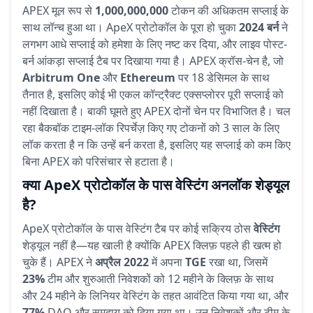
APEX मूल रूप से
1,000,000,000
टोकन की अधिकतम सप्लाई के
साथ लॉन्च हुआ था। ApeX प्रोटोकॉल के पूरा हो चुका
2024 बर्न
ने
लगभग आधे सप्लाई को हमेशा के लिए नष्ट कर दिया, और लाइव पोस्ट-
बर्न आंकड़ा सप्लाई टैब पर दिखाया गया है। APEX क्रॉस-चेन है, जो
Arbitrum One
और
Ethereum
पर 18 डेसिमल के साथ
तैनात है, इसलिए कोई भी एकल कॉन्ट्रैक्ट एक्सप्लोरर पूरी सप्लाई को
नहीं दिखाता है। बाकी घूमते हुए APEX दोनों चेन पर विभाजित है। चल
रहा बैकबॉक टाइम-लॉक रिपर्चेज़ किए गए टोकनों को 3 साल के लिए
लॉक करता है न कि उन्हें बर्न करता है, इसलिए यह सप्लाई को कम किए
बिना APEX को परिसंचार से हटाता है।
क्या ApeX प्रोटोकॉल के पास वेस्टिंग अनलॉक शेड्यूल
है?
ApeX प्रोटोकॉल के पास वेस्टिंग टैब पर कोई सक्रिय ठोस
वेस्टिंग
शेड्यूल नहीं है—यह खाली है क्योंकि APEX क्लिफ़ पहले ही खत्म हो
चुके हैं। APEX ने
अप्रैल 2022
में अपना
TGE
रखा था, जिसमें
23%
टीम और शुरुआती निवेशकों को 12 महीने के क्लिफ़ के साथ
और 24 महीने के लिनियर वेस्टिंग के तहत आवंटित किया गया था, और
77%
DAO और समुदाय को दिया गया था। उन निवेशकों और टीम के