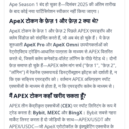
Ape Season 1 बंद हो चुका है—दिसंबर 2025 की अंतिम तारीख
के बाद कोई नया पार्टिसिपेशन स्वीकार नहीं किया जाएगा।
ApeX टोकन के फ़ेज़ 1 और फ़ेज़ 2 क्या थे?
ApeX टोकन के फ़ेज़ 1 और फ़ेज़ 2 पिछले APEX एयरड्रॉप और
क्लेम विंडोज़ को संदर्भित करते हैं, जो अब बंद हो चुके हैं। ये फ़ेज़
शुरुआती
ApeX Pro
और
ApeX Omni
उपयोगकर्ताओं को
रेट्रोएक्टिव ट्रेडिंग-आधारित पात्रता के माध्यम से APEX वितरित
करते थे, जिसमें क्लेम कनेक्टेड-वॉलेट लॉगिन के पीछे गेटेड थे। दोनों
फ़ेज़ समाप्त हो चुके हैं—APEX क्लेम मांग सर्च ("फ़ेज़ 1", "फ़ेज़ 2",
"लॉगिन") में रेफ़रेंस एक्सपायर्ड डिस्ट्रीब्यूशन इवेंट्स को दर्शाती है, न
कि एक सक्रिय एयरड्रॉप को। वर्तमान APEX अधिग्रहण स्पॉट
एक्सचेंजों के माध्यम से होता है, न कि एयरड्रॉप क्लेम के माध्यम से।
मैं APEX टोकन कहाँ खरीद सकता हूँ?
APEX तीन केंद्रीकृत एक्सचेंजों (
CEX
) पर स्पॉट लिस्टिंग के रूप में
ट्रेड करता है:
Bybit
,
MEXC
और
BingX
। Bybit सबसे गहरा
मार्केट लिस्ट करता है दो जोड़ियों के साथ—APEX/USDT और
APEX/USDC—जो ApeX प्रोटोकॉल के इंक्यूबेटिंग एक्सचेंज के