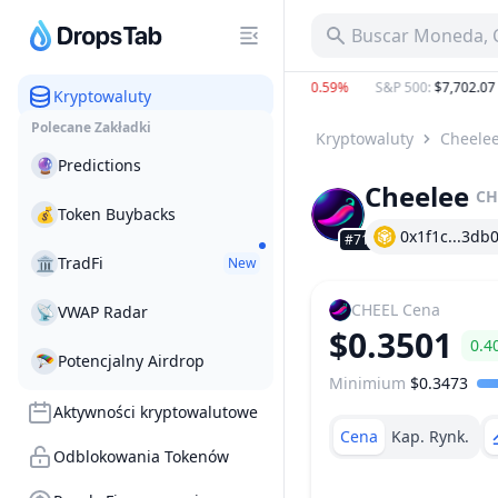
Buscar Moneda, C
BTC
:
$64,406.17
−0.71%
ETH
:
$1,907.76
−0.59%
S&P 500
:
$7,702.07
−0.
Kryptowaluty
Polecane Zakładki
Kryptowaluty
Cheele
🔮
Predictions
Cheelee
CH
💰
Token Buybacks
0x1f1c...3db
#711
🏛
TradFi
New
CHEEL
Cena
📡
VWAP Radar
$0.3501
0.4
🪂
Potencjalny Airdrop
Minimium
$0.3473
Zakres Cen
Aktywności kryptowalutowe
Cena
Kap. Rynk.
Odblokowania Tokenów