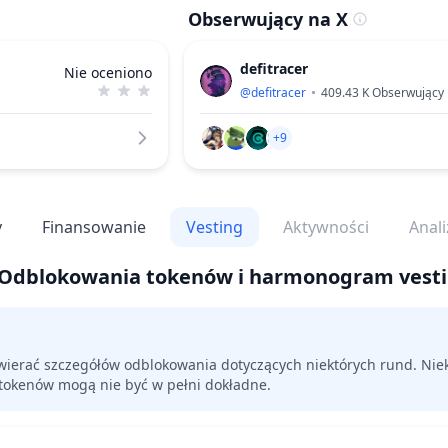
Obserwujący na X
defitracer
Nie oceniono
@
defitracer
409.43 K
Obserwujący
+9
y
Finansowanie
Vesting
Aktywności
Anali
Odblokowania tokenów i harmonogram vest
ierać szczegółów odblokowania dotyczących niektórych rund. Nie
 tokenów mogą nie być w pełni dokładne.