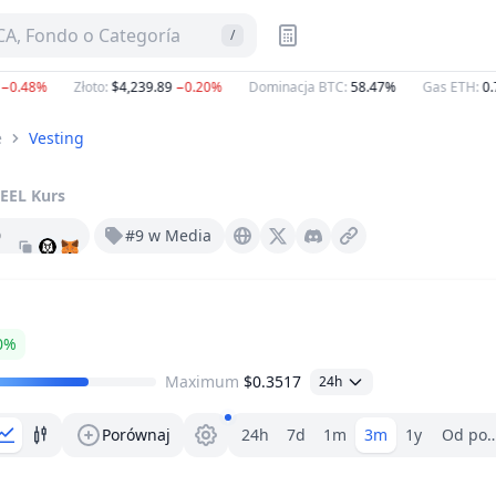
A, Fondo o Categoría
/
48%
Złoto
:
$4,239.89
−0.20%
Dominacja BTC
:
58.47%
Gas ETH
:
0.757
e
Vesting
EEL
Kurs
0
#9 w Media
Cheelee.io
X (Twitter)
Discord
0%
Maximum
$0.3517
24h
Wybór zakresu.
Porównaj
24h
7d
1m
3m
1y
Od poc