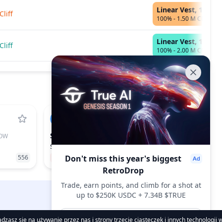
Linear Vest, 17 Mie
Cliff
100% - 1.50 M CHEEL
Linear Vest, 17 Mie
Cliff
100% - 2.00 M CHEEL
SUI
OW
SUI
$0.6737
556
−2.42%
Don't miss this year's biggest
28
RetroDrop
Trade, earn points, and climb for a shot at
up to $250K USDC + 7.34B $TRUE
DropsTab.com
Join now
zasz się na używanie przez nas i strony trzecie ciasteczek i innych technologii