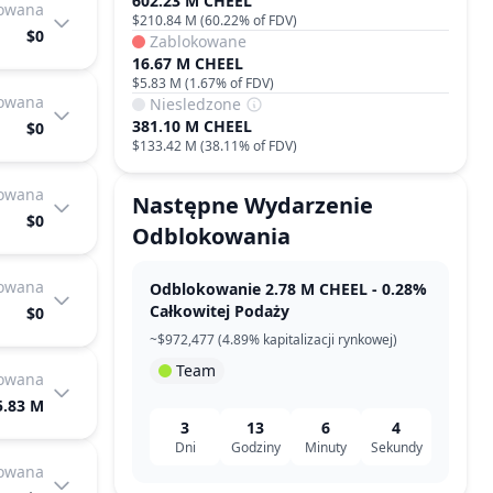
602.23 M CHEEL
kowana
$210.84 M
(
60.22%
of FDV)
$0
Zablokowane
16.67 M CHEEL
$5.83 M
(
1.67%
of FDV)
kowana
Niesledzone
381.10 M CHEEL
$0
$133.42 M
(
38.11%
of FDV)
kowana
Następne Wydarzenie
$0
Odblokowania
kowana
Odblokowanie 2.78 M CHEEL - 0.28%
Całkowitej Podaży
$0
~$972,477 (4.89% kapitalizacji rynkowej)
Team
kowana
5.83 M
3
13
6
4
Dni
Godziny
Minuty
Sekundy
kowana