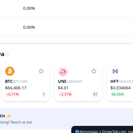
0.00%
0.00%
wa
BTC
UNI
HFT
BITCOIN
UNISWAP
HASHFL
$64,406.17
$4.01
$0.034064
−0.71%
1
−2.57%
31
86.06%
 Us ⭐️
tising? Reach us out
Korzystając z DropsTab.com, zgad