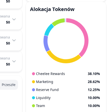
$0
Alokacja Tokenów
kowana
$0
kowana
$0
kowana
$0
Cheelee Rewards
38.10%
Marketing
28.62%
Przeszłe
Reserve Fund
12.25%
Liquidity
10.00%
Team
10.00%