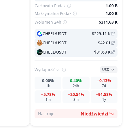
Całkowita Podaż
1.00 B
Maksymalna Podaż
1.00 B
Wolumen 24h
$311.63 K
CHEEL/USDT
$229.11 K
CHEEL/USDT
$42.01
CHEEL/USDT
$81.68 K
Wydajność
vs.
USD
0.00%
0.40%
−0.13%
1h
24h
7d
−5.78%
−20.54%
−91.58%
1m
3m
1y
Niedźwiedzi
Nastroje