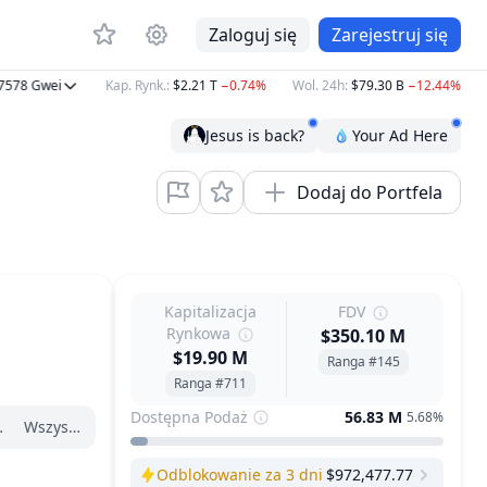
Zaloguj się
Zarejestruj się
8
Gwei
Kap. Rynk.
:
$2.21 T
−0.74%
Wol. 24h
:
$79.30 B
−12.44%
BTC
Jesus is back?
Your Ad Here
Dodaj do Portfela
Kapitalizacja
FDV
Rynkowa
$350.10 M
$19.90 M
Ranga #145
Ranga #711
Dostępna Podaż
56.83 M
5.68%
zątku roku
Wszystko
Odblokowanie za 3 dni
$972,477.77
Next Unlock