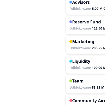
Advisors
Odblokowane
5.00 M 
Reserve Fund
Odblokowane
122.50 
Marketing
Odblokowane
286.25 
Liquidity
Odblokowane
100.00 
Team
Odblokowane
83.33 M
Community Air