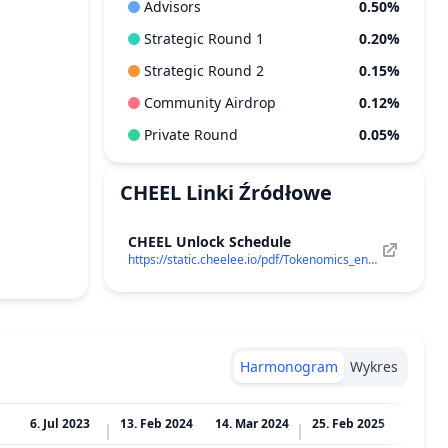
Advisors
0.50%
Strategic Round 1
0.20%
Strategic Round 2
0.15%
Community Airdrop
0.12%
Private Round
0.05%
CHEEL
Linki Źródłowe
CHEEL Unlock Schedule
https://static.cheelee.io/pdf/Tokenomics_eng.pdf
Harmonogram
Wykres
6. Jul 2023
13. Feb 2024
14. Mar 2024
25. Feb 2025
26. Ma