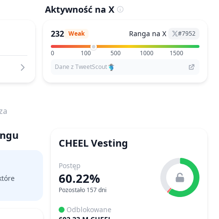
Aktywność na X
232
Ranga na X
Weak
#
7952
0
100
500
1000
1500
Dane z TweetScout
za
ingu
CHEEL
Vesting
Postęp
60.22%
które
Pozostało 157 dni
Odblokowane