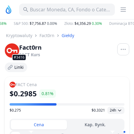
Buscar Moneda, CA, Fondo o Categoría
58%
S&P 500
:
$7,756.87
0.00%
Złoto
:
$4,356.29
0.30%
Dominacja BTC
Kryptowaluty
Fact0rn
Giełdy
Fact0rn
FACT
Kurs
#3416
Linki
FACT
Cena
$0.2985
0.81%
$0.275
$0.3321
24h
Zakres Cen
Cena
Kap. Rynk.