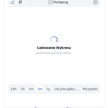
Porównaj
Ładowanie Wykresu
Ładowanie, proszę czekać.
Wybór zakresu.
24h
7d
1m
3m
1y
Od początku roku
Wszystko