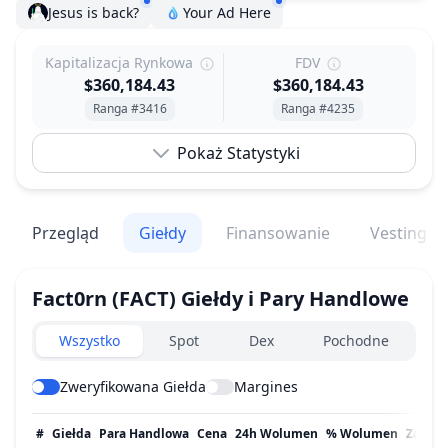
Jesus is back?
Your Ad Here
Kapitalizacja Rynkowa
FDV
$360,184.43
$360,184.43
Ranga #3416
Ranga #4235
Pokaż Statystyki
Przegląd
Giełdy
Finansowanie
Vesting
Fact0rn
(FACT)
Giełdy i Pary Handlowe
Exchanges type
Wszystko
Spot
Dex
Pochodne
Zweryfikowana Giełda
Margines
#
Giełda
Para Handlowa
Cena
24h Wolumen
% Wolumen
Zaktua