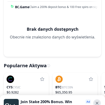
BC.Game
Claim a 200% deposit bonus & 100 Free spins on sign up!
Brak danych dostępnych
Obecnie nie znaleziono danych do wyświetlenia.
Popularne Aktywa
CYS
BTC
CYSIC
BITCOIN
$0.9282
$65,350.95
11.66%
161
0.71%
1
Join Stake 200% Bonus. Win