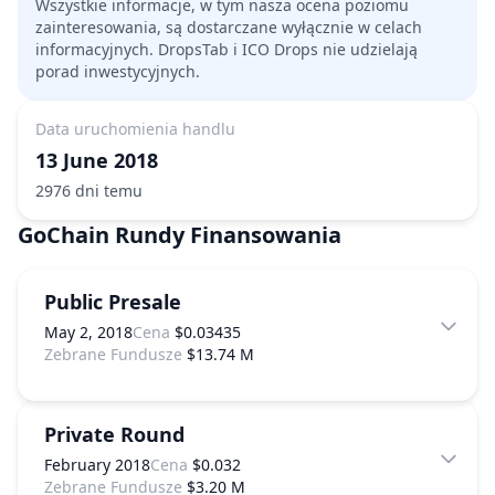
Wszystkie informacje, w tym nasza ocena poziomu
zainteresowania, są dostarczane wyłącznie w celach
informacyjnych. DropsTab i ICO Drops nie udzielają
porad inwestycyjnych.
Data uruchomienia handlu
13 June 2018
2976 dni temu
GoChain
Rundy Finansowania
Public Presale
May 2, 2018
Cena
$0.03435
Zebrane Fundusze
$13.74 M
Private Round
February 2018
Cena
$0.032
Zebrane Fundusze
$3.20 M