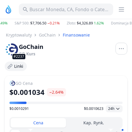
Buscar Moneda, CA, Fondo o Categoría
49%
S&P 500
:
$7,706.50
−0.21%
Złoto
:
$4,326.89
1.62%
Dominacja BT
Kryptowaluty
GoChain
Finansowanie
GoChain
GO
Kurs
#2237
Linki
GO
Cena
$0.001034
−2.64%
$0.0010291
$0.0010623
24h
Zakres Cen
Cena
Kap. Rynk.