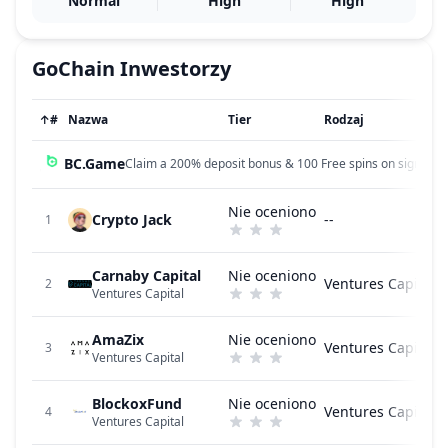
Normal
High
High
GoChain
Inwestorzy
↑
#
Nazwa
Tier
Rodzaj
BC.Game
Claim a 200% deposit bonus & 100 Free spins on sign up!
Nie oceniono
Crypto Jack
--
1
Carnaby Capital
Nie oceniono
Ventures Capital
2
Ventures Capital
AmaZix
Nie oceniono
Ventures Capital
3
Ventures Capital
BlockoxFund
Nie oceniono
Ventures Capital
4
Ventures Capital