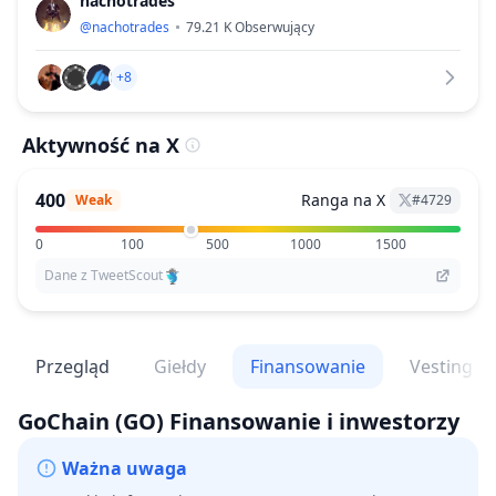
nachotrades
@
nachotrades
79.21 K
Obserwujący
+8
Aktywność na X
400
Ranga na X
Weak
#
4729
0
100
500
1000
1500
Dane z TweetScout
Przegląd
Giełdy
Finansowanie
Vesting
GoChain
(GO)
Finansowanie i inwestorzy
Ważna uwaga