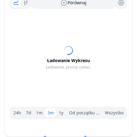
Porównaj
Ładowanie Wykresu
Ładowanie, proszę czekać.
Wybór zakresu.
24h
7d
1m
3m
1y
Od początku roku
Wszystko