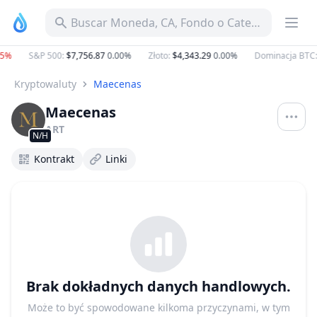
Buscar Moneda, CA, Fondo o Categoría
5%
S&P 500
:
$7,756.87
0.00%
Złoto
:
$4,343.29
0.00%
Dominacja BTC
:
Kryptowaluty
Maecenas
Maecenas
ART
N/H
Kontrakt
Linki
Brak dokładnych danych handlowych.
Może to być spowodowane kilkoma przyczynami, w tym