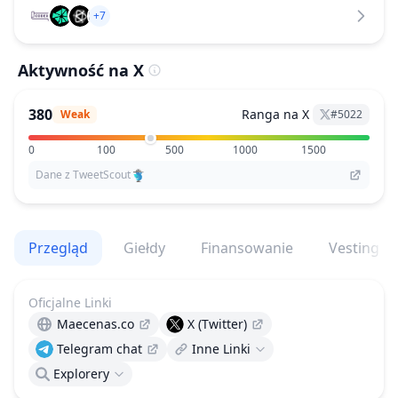
+7
Aktywność na X
380
Ranga na X
Weak
#
5022
0
100
500
1000
1500
Dane z TweetScout
Przegląd
Giełdy
Finansowanie
Vesting
Oficjalne Linki
Maecenas.co
X (Twitter)
Telegram chat
Inne Linki
Explorery