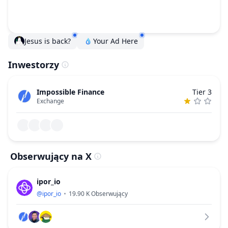
Jesus is back?
Your Ad Here
Inwestorzy
Impossible Finance
Tier 3
Exchange
Obserwujący na X
ipor_io
@
ipor_io
19.90 K
Obserwujący