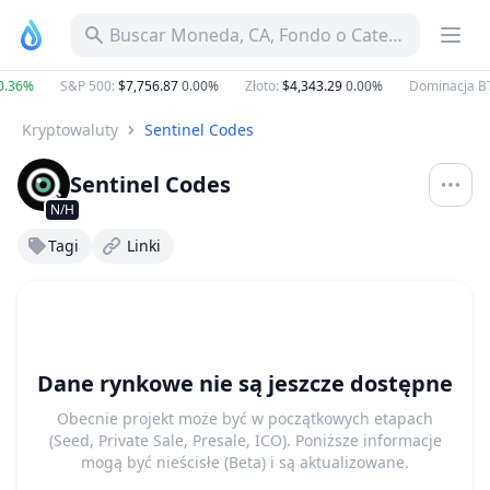
Buscar Moneda, CA, Fondo o Categoría
0.36%
S&P 500
:
$7,756.87
0.00%
Złoto
:
$4,343.29
0.00%
Dominacja B
Kryptowaluty
Sentinel Codes
Sentinel Codes
N/H
Tagi
Linki
Dane rynkowe nie są jeszcze dostępne
Obecnie projekt może być w początkowych etapach
(Seed, Private Sale, Presale, ICO). Poniższe informacje
mogą być nieścisłe (Beta) i są aktualizowane.