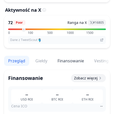
Aktywność na X
72
Ranga na X
Poor
#
16805
0
100
500
1000
1500
Dane z TweetScout
Przegląd
Giełdy
Finansowanie
Vesting
Finansowanie
Zobacz więcej
--
--
--
USD
ROI
BTC
ROI
ETH
ROI
Cena ICO
--