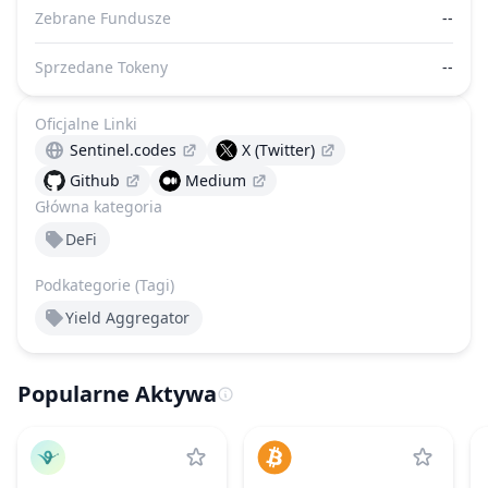
Zebrane Fundusze
--
Sprzedane Tokeny
--
Oficjalne Linki
Sentinel.codes
X (Twitter)
Github
Medium
Główna kategoria
DeFi
Podkategorie (Tagi)
Yield Aggregator
Popularne Aktywa