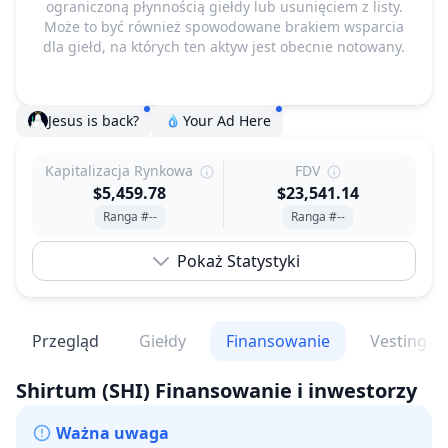
ograniczoną płynnością giełdy lub usunięciem z listy.
Może to być również spowodowane brakiem wsparcia
dla giełd, na których ten aktyw jest obecnie notowany.
Jesus is back?
Your Ad Here
Kapitalizacja Rynkowa
FDV
$5,459.78
$23,541.14
Ranga #--
Ranga #--
Pokaż Statystyki
Przegląd
Giełdy
Finansowanie
Vesting
Shirtum
(SHI)
Finansowanie i inwestorzy
Ważna uwaga