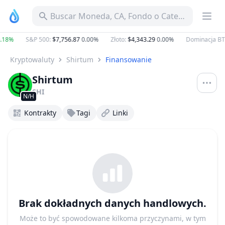
Buscar Moneda, CA, Fondo o Categoría
18%
S&P 500
:
$7,756.87
0.00%
Złoto
:
$4,343.29
0.00%
Dominacja BT
Kryptowaluty
Shirtum
Finansowanie
Shirtum
SHI
N/H
Kontrakty
Tagi
Linki
Brak dokładnych danych handlowych.
Może to być spowodowane kilkoma przyczynami, w tym