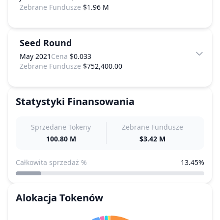
Zebrane Fundusze
$1.96 M
Seed Round
May 2021
Cena
$0.033
Zebrane Fundusze
$752,400.00
Statystyki Finansowania
Sprzedane Tokeny
Zebrane Fundusze
100.80 M
$3.42 M
Całkowita sprzedaż %
13.45%
Alokacja Tokenów