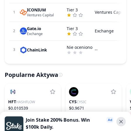
ICONIUM
Tier 3
Ventures Capital
1
Ventures Capital
Gate.io
Tier 3
Exchange
2
Exchange
Nie oceniono
--
ChainLink
3
Popularne Aktywa
HFT
CYS
HASHFLOW
CYSIC
$0.010539
$0.9671
−14.16%
1078
12.26%
156
Join Stake 200% Bonus. Win
$100k Daily.