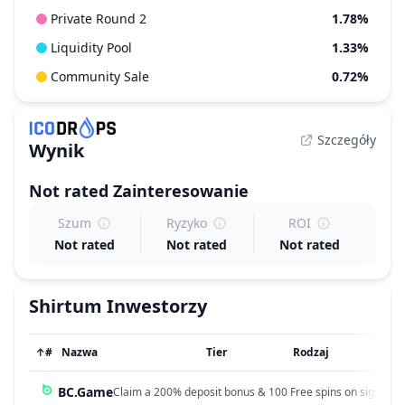
Private Round 2
1.78%
Liquidity Pool
1.33%
Community Sale
0.72%
Szczegóły
Wynik
Not rated
Zainteresowanie
Szum
Ryzyko
ROI
Not rated
Not rated
Not rated
Shirtum
Inwestorzy
↑
#
Nazwa
Tier
Rodzaj
BC.Game
Claim a 200% deposit bonus & 100 Free spins on sign up!