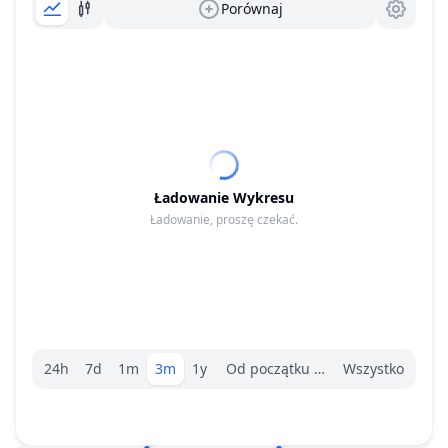
Porównaj
Ładowanie Wykresu
Ładowanie, proszę czekać.
Wybór zakresu.
24h
7d
1m
3m
1y
Od początku roku
Wszystko