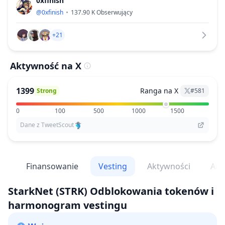
0xfinish
@
0xfinish
137.90 K
Obserwujący
+21
Aktywność na X
1399
Ranga na X
Strong
#
581
0
100
500
1000
1500
Dane z TweetScout
dy
Finansowanie
Vesting
Aktywności
Ana
StarkNet
(STRK)
Odblokowania tokenów i
harmonogram vestingu