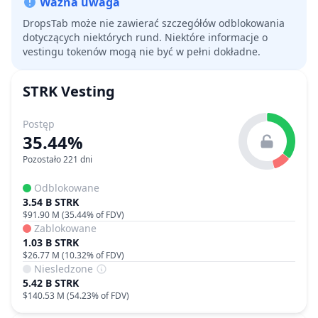
Ważna uwaga
DropsTab może nie zawierać szczegółów odblokowania
dotyczących niektórych rund. Niektóre informacje o
vestingu tokenów mogą nie być w pełni dokładne.
STRK
Vesting
Postęp
35.44%
Pozostało 221 dni
Odblokowane
3.54 B STRK
$91.90 M
(
35.44%
of FDV)
Zablokowane
1.03 B STRK
$26.77 M
(
10.32%
of FDV)
Niesledzone
5.42 B STRK
$140.53 M
(
54.23%
of FDV)