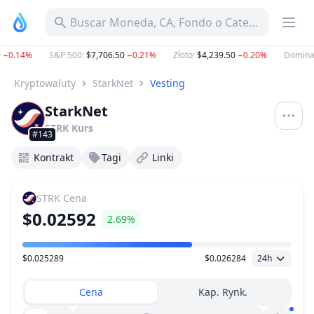
Buscar Moneda, CA, Fondo o Categoría
−0.14%
S&P 500
:
$7,706.50
−0.21%
Złoto
:
$4,239.50
−0.20%
Dominacj
Kryptowaluty
StarkNet
Vesting
StarkNet
STRK
Kurs
#143
Kontrakt
Tagi
Linki
STRK
Cena
$0.02592
2.69%
$0.025289
$0.026284
24h
Zakres Cen
Cena
Kap. Rynk.