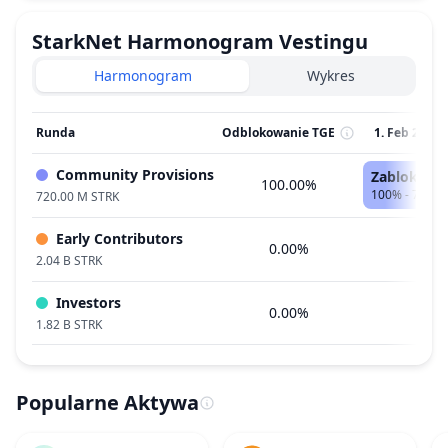
StarkNet
Harmonogram Vestingu
Harmonogram
Wykres
Runda
Odblokowanie TGE
1. Feb 2024
Community Provisions
Zablokowa
100.00%
100% - 720.0
720.00 M STRK
Early Contributors
0.00%
C
2.04 B STRK
Investors
0.00%
C
1.82 B STRK
Popularne Aktywa