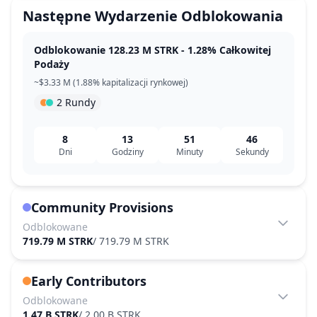
Następne Wydarzenie Odblokowania
Odblokowanie 128.23 M STRK - 1.28% Całkowitej
Podaży
~$3.33 M (1.88% kapitalizacji rynkowej)
2 Rundy
8
13
51
46
Dni
Godziny
Minuty
Sekundy
Community Provisions
Odblokowane
719.79 M STRK
/
719.79 M STRK
Early Contributors
Odblokowane
1.47 B STRK
/
2.00 B STRK