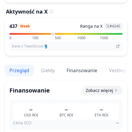
Aktywność na X
437
Ranga na X
Weak
#
4245
0
100
500
1000
1500
Dane z TweetScout
Przegląd
Giełdy
Finansowanie
Vesting
Finansowanie
Zobacz więcej
--
--
--
USD
ROI
BTC
ROI
ETH
ROI
Cena ICO
--