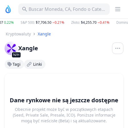
Buscar Moneda, CA, Fondo o Categoría
07
0.22%
S&P 500
:
$7,706.50
−0.21%
Złoto
:
$4,255.70
−0.41%
Domina
Kryptowaluty
Xangle
Xangle
N/H
Tagi
Linki
Dane rynkowe nie są jeszcze dostępne
Obecnie projekt może być w początkowych etapach
(Seed, Private Sale, Presale, ICO). Poniższe informacje
mogą być nieścisłe (Beta) i są aktualizowane.