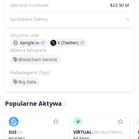
Zebrane Fundusze
$23.90 M
Sprzedane Tokeny
--
Oficjalne Linki
Xangle.io
X (Twitter)
Główna kategoria
Blockchain Service
Podkategorie (Tagi)
Big Data
Popularne Aktywa
SUI
VIRTUAL
SUI
VIRTUALS PROTOCOL
$0.6762
$0.5659