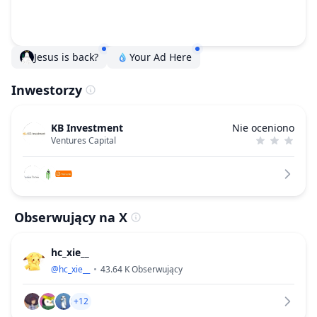
Jesus is back?
Your Ad Here
Inwestorzy
KB Investment
Nie oceniono
Ventures Capital
Obserwujący na X
hc_xie__
@
hc_xie__
43.64 K
Obserwujący
+12