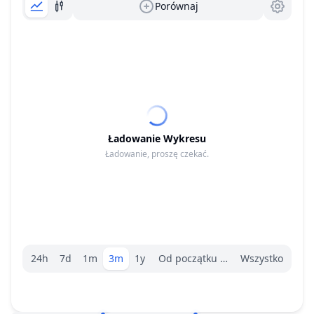
Porównaj
Ładowanie Wykresu
Ładowanie, proszę czekać.
Wybór zakresu.
24h
7d
1m
3m
1y
Od początku roku
Wszystko