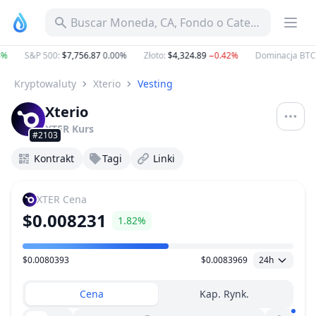
Buscar Moneda, CA, Fondo o Categoría
S&P 500
:
$7,756.87
0.00%
Złoto
:
$4,324.89
−0.42%
Dominacja BTC
:
Kryptowaluty
Xterio
Vesting
Xterio
XTER
Kurs
#2103
Kontrakt
Tagi
Linki
XTER
Cena
$0.008231
1.82%
$0.0080393
$0.0083969
24h
Zakres Cen
Cena
Kap. Rynk.