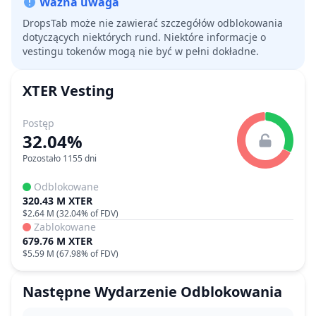
Ważna uwaga
DropsTab może nie zawierać szczegółów odblokowania
dotyczących niektórych rund. Niektóre informacje o
vestingu tokenów mogą nie być w pełni dokładne.
XTER
Vesting
Postęp
32.04%
Pozostało 1155 dni
Odblokowane
320.43 M XTER
$2.64 M
(
32.04%
of FDV)
Zablokowane
679.76 M XTER
$5.59 M
(
67.98%
of FDV)
Następne Wydarzenie Odblokowania