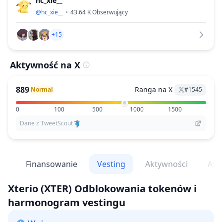
hc_xie__
@
hc_xie__
43.64 K
Obserwujący
+15
Aktywność na X
889
Ranga na X
Normal
#
1545
0
100
500
1000
1500
Dane z TweetScout
dy
Finansowanie
Vesting
Aktywności
Ana
Xterio
(XTER)
Odblokowania tokenów i
harmonogram vestingu