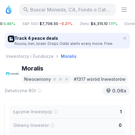
Buscar Moneda, CA, Fondo o Categoría
0
0.46%
S&P 500
:
$7,706.50
−0.21%
Złoto
:
$4,315.10
1.11%
Domin
Track 4 peace deals
Russia, Iran, Israel. Drops Odds alerts every move. Free.
Inwestorzy i Fundusze
Moralis
Moralis
Nieoceniony
#1317 wśród Inwestorów
💀
0.06x
Detaliczne ROI
Łącznie Inwestycji
1
Główny Inwestor
0