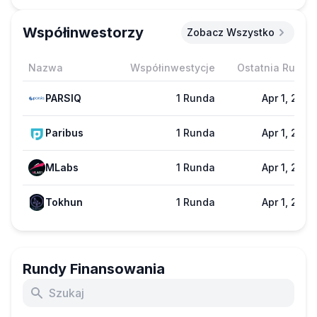
Współinwestorzy
Zobacz Wszystko
Nazwa
Współinwestycje
Ostatnia Runda
PARSIQ
1 Runda
Apr 1, 2021
Paribus
1 Runda
Apr 1, 2021
MLabs
1 Runda
Apr 1, 2021
Tokhun
1 Runda
Apr 1, 2021
Rundy Finansowania