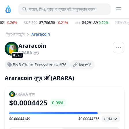
কয়েন, সিএ, ফান্ড বা ক্যাটাগরি অনুসন্ধান করুন
02
−0.26%
S&P 500
:
$7,706.50
−0.21%
সোনা
:
$4,291.39
0.70%
বিটিসি ডমিনেন্
ক্রিপ্টোকারেন্সি
Araracoin
Araracoin
ARARA
মূল্য
#826
BNB Chain Ecosystem এ #76
লিঙ্কগুলি
Araracoin মূল্য চার্ট (ARARA)
ARARA
মূল্য
$0.0004425
0.09%
$0.00044149
$0.00044276
২৪ ঘন্টা
মূল্য পরিসীমা