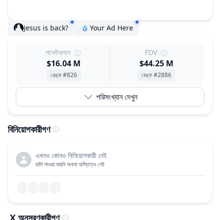
Jesus is back?
Your Ad Here
মার্কেটক্যাপ
FDV
$16.04 M
$44.25 M
রেঙ্ক #826
রেঙ্ক #2886
পরিসংখ্যান দেখুন
বিনিয়োগকারীগণ
এখনও কোনও বিনিয়োগকারী নেই
ডাটা পাওয়া যায়নি অথবা অস্তিত্ব নেই
X অনুসরণকারীগণ