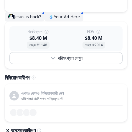
Jesus is back?
Your Ad Here
মার্কেটক্যাপ
FDV
$8.40 M
$8.40 M
রেঙ্ক #1148
রেঙ্ক #2914
পরিসংখ্যান দেখুন
বিনিয়োগকারীগণ
এখনও কোনও বিনিয়োগকারী নেই
ডাটা পাওয়া যায়নি অথবা অস্তিত্ব নেই
X অনুসরণকারীগণ