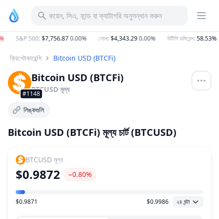
কয়েন, সিএ, ফান্ড বা ক্যাটাগরি অনুসন্ধান করুন
%
S&P 500
:
$7,756.87
0.00%
সোনা
:
$4,343.29
0.00%
বিটিসি ডমিনেন্স
:
58.53%
ক্রিপ্টোকারেন্সি
Bitcoin USD (BTCFi)
Bitcoin USD (BTCFi)
BTCUSD
মূল্য
#1148
লিঙ্কগুলি
Bitcoin USD (BTCFi) মূল্য চার্ট (BTCUSD)
BTCUSD
মূল্য
$0.9872
−0.80%
$0.9871
$0.9986
২৪ ঘন্টা
মূল্য পরিসীমা